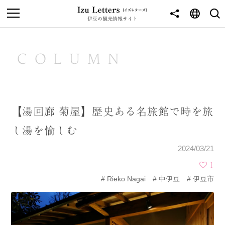
伊豆の観光情報サイト
MENU
TOP
COLUMN
NEWS
JOURNEY
【湯回廊 菊屋】歴史ある名旅館で時を旅
東伊豆
し湯を愉しむ
西伊豆
2024/03/21
南伊豆
1
Rieko Nagai
中伊豆
伊豆市
北伊豆
中伊豆