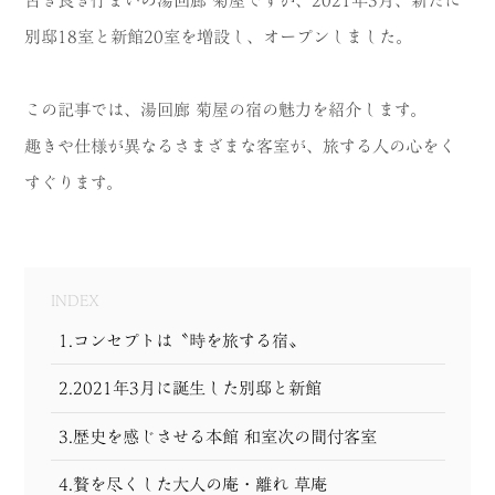
MODEL COURSE
別邸18室と新館20室を増設し、オープンしました。
EVENT
この記事では、湯回廊 菊屋の宿の魅力を紹介します。
ACCESS
趣きや仕様が異なるさまざまな客室が、旅する人の心をく
すぐります。
COLUMN
LINK
INDEX
1.コンセプトは〝時を旅する宿〟
2.2021年3月に誕生した別邸と新館
3.歴史を感じさせる本館 和室次の間付客室
4.贅を尽くした大人の庵・離れ 草庵