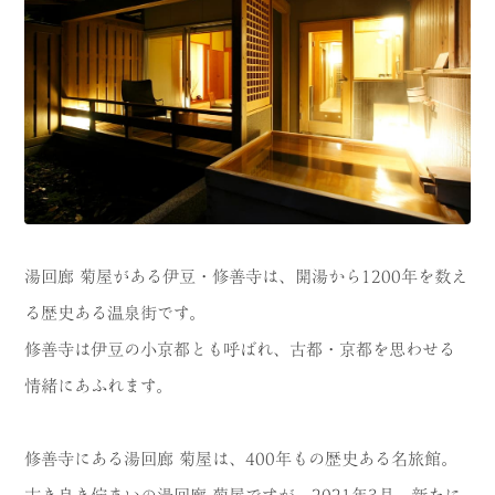
CATEGORY
海
岬
温泉
花
池・滝・川
山・公園・棚田
町並み
観光施設
動物と触れ合える場所
カフェ・スイーツ
湯回廊 菊屋がある伊豆・修善寺は、開湯から1200年を数え
る歴史ある温泉街です。
神社仏閣
食
修善寺は伊豆の小京都とも呼ばれ、古都・京都を思わせる
人
洞窟・島
情緒にあふれます。
体験
宿
修善寺にある湯回廊 菊屋は、400年もの歴史ある名旅館。
ABOUT
古き良き佇まいの湯回廊 菊屋ですが、2021年3月、新たに