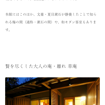
本館にはこのほか、文豪・夏目漱石が静養したことで知ら
れる梅の間（通称・漱石の間）や、和モダン客室もありま
す。
贅を尽くした大人の庵・離れ 草庵