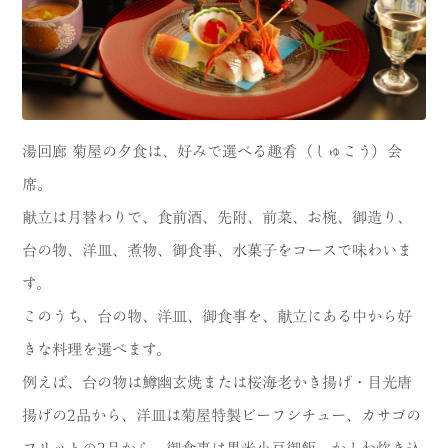
湯回廊 菊屋の夕食は、好みで選べる趣肴（しゅこう）会
席。
献立は月替わりで、食前酒、先附、前菜、お椀、御造り、
台の物、洋皿、煮物、御食事、水菓子をコースで味わいま
す。
このうち、台の物、洋皿、御食事を、献立にある中から好
きな料理を選べます。
例えば、台の物は鱒幽玄焼または桜海老かき揚げ・目光唐
揚げの2品から、洋皿は菊屋特製ビーフシチュー、カサゴの