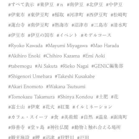
すべて表示
東伊豆
ｎ
南伊豆
北伊豆
中伊豆
伊東市
東伊豆町
稲取
河津町
西伊豆町
松崎町
蓮台寺
南伊豆町
熱海市
沼津市
三島市
清水町
伊豆市
伊豆の国市
イベント
モデルコース
Ryoko Kawada
Mayumi Miyagawa
Mao Harada
Akihiro Enoki
Chihiro Kazama
Emi Aoki
tabemogu
Ai Sakuta
Rieko Nagai
GENIC編集部
Shigenori Umebara
Takeshi Kusakabe
Akari Enomoto
Wakana Tsutsumi
Tomokazu Takamura
Shinya Kondou
土肥
花
富士山
伊東
花火
紅葉
イルミネーション
カフェ・スイーツ
食
美術館
自然
温泉
函南町
修善寺
堂ヶ島
神社仏閣
動物と触れ合える場所
観光施設
岬
沼津
狩野川
戸田