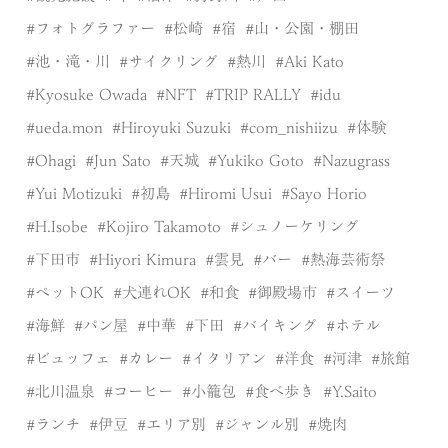
フォトグラファー
松崎
宿
山・公園・棚田
池・滝・川
サイクリング
熱川
Aki Kato
Kyosuke Owada
NFT
TRIP RALLY
idu
ueda.mon
Hiroyuki Suzuki
com_nishiizu
体験
Ohagi
Jun Sato
天城
Yukiko Goto
Nazugrass
Yui Motizuki
初島
Hiromi Usui
Sayo Horio
H.Isobe
Kojiro Takamoto
シュノーケリング
下田市
Hiyori Kimura
雲見
バー
熱海芸術祭
ペットOK
犬連れOK
和食
御殿場市
スイーツ
海鮮
パン屋
中華
下田
バイキング
ホテル
ビュッフェ
カレー
イタリアン
洋食
河津
旅館
北川温泉
コーヒー
小籠包
食べ歩き
Y.Saito
ランチ
伊豆
エリア別
ジャンル別
焼肉