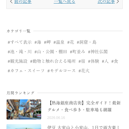
前の記事
一覧へ戻る
次の記事
カテゴリ一覧
すべて表示
海
岬
温泉
花
洞窟・島
池・滝・川
山・公園・棚田
町並み
神社仏閣
観光施設
動物と触れ合える場所
宿
体験
人
食
カフェ・スイーツ
モデルコース
花火
月間ランキング
【熱海銀座商店街】完全ガイド！最新
グルメ・食べ歩き・駐車場も網羅
2026.06.16
伊豆 大室山と小室山、1日で両方楽し