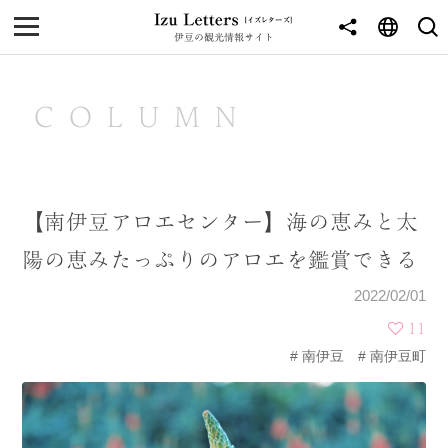
伊豆の観光情報サイト
MENU
TOP
COLUMN
NEWS
JOURNEY
【南伊豆アロエセンター】海の恵みと太
東伊豆
陽の恵みたっぷりのアロエを鑑賞できる
西伊豆
2022/02/01
南伊豆
11
南伊豆
南伊豆町
北伊豆
中伊豆