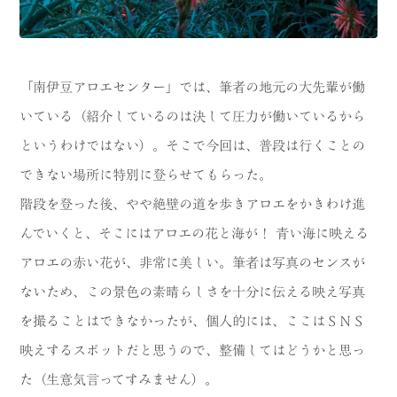
「南伊豆アロエセンター」では、筆者の地元の大先輩が働
いている（紹介しているのは決して圧力が働いているから
というわけではない）。そこで今回は、普段は行くことの
できない場所に特別に登らせてもらった。
階段を登った後、やや絶壁の道を歩きアロエをかきわけ進
んでいくと、そこにはアロエの花と海が！ 青い海に映える
アロエの赤い花が、非常に美しい。筆者は写真のセンスが
ないため、この景色の素晴らしさを十分に伝える映え写真
を撮ることはできなかったが、個人的には、ここはＳＮＳ
映えするスポットだと思うので、整備してはどうかと思っ
た（生意気言ってすみません）。