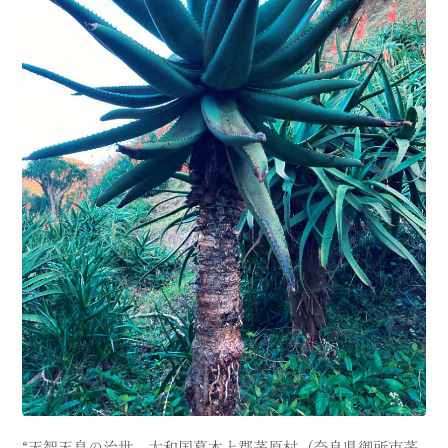
“天智天皇の治世、大和国葛木上郡茅原村（奈良県御所市茅