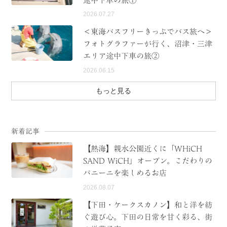
2026.07.27
＜東海バスフリーきっぷでバス旅へ＞
フォトグラファーが行く、沼津・三津
エリア途中下車の旅②
2026.06.15
もっと見る
新着記事
【熱海】親水公園近くに「WHiCH
SAND WiCH」オープン。こだわりの
パニーニを楽しめるお店
2026.08.07
【下田・ケークスカノン】和と洋を紡
ぐ遊び心。下田の日常を甘く彩る、街