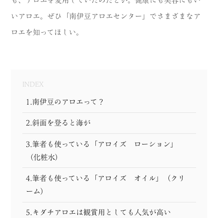
MODEL COURSE
いアロエ。ぜひ「南伊豆アロエセンター」でさまざまなア
ロエを知ってほしい。
EVENT
ACCESS
INDEX
COLUMN
1.南伊豆のアロエって？
LINK
2.斜面を登ると海が
3.筆者も使っている「アロイズ ローション」
（化粧水）
4.筆者も使っている「アロイズ オイル」（クリ
ーム）
5.キダチアロエは観賞用としても人気が高い