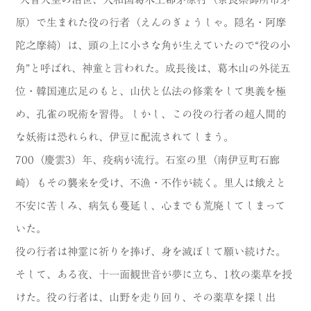
原）で生まれた役の行者（えんのぎょうしゃ。隠名・阿摩
陀之摩綺）は、頭の上に小さな角が生えていたので“役の小
角”と呼ばれ、神童と言われた。成長後は、葛木山の外従五
位・韓国連広足のもと、山伏と仏法の修業をして奥義を極
め、孔雀の呪術を習得。しかし、この役の行者の超人間的
な妖術は恐れられ、伊豆に配流されてしまう。
700（慶雲3）年、疫病が流行。石室の里（南伊豆町石廊
崎）もその襲来を受け、不漁・不作が続く。里人は餓えと
不安に苦しみ、病気も蔓延し、心までも荒廃してしまって
いた。
役の行者は神霊に祈りを捧げ、身を滅ぼして願い続けた。
そして、ある夜、十一面観世音が夢に立ち、1枚の薬草を授
けた。役の行者は、山野を走り回り、その薬草を探し出