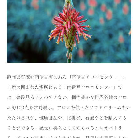
CATEGORY
海
岬
温泉
花
池・滝・川
山・公園・棚田
町並み
観光施設
動物と触れ合える場所
カフェ・スイーツ
静岡県賀茂郡南伊豆町にある「南伊豆アロエセンター」。
自然に囲まれた場所にある「南伊豆アロエセンター」で
神社仏閣
食
は、普段見ることのできない、個性豊かな世界各地のアロ
人
洞窟・島
エ約100点を常時展示。アロエを使ったソフトクリームをい
体験
宿
ただけるほか、健康食品や、化粧水、石鹸などを購入する
ことができる。絶世の美女として知られるクレオパトラ
ABOUT
も、アロエを愛用していたのだとか。健康にも美容にもい