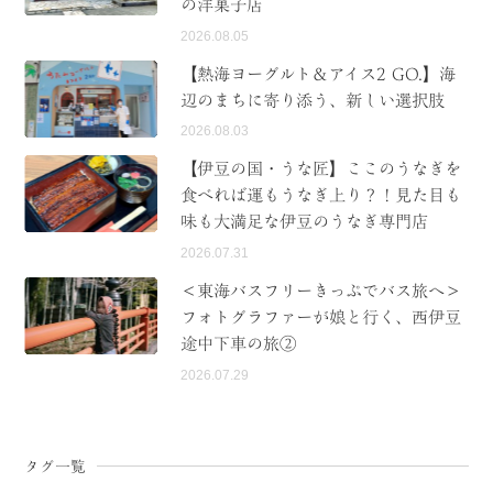
の洋菓子店
2026.08.05
【熱海ヨーグルト＆アイス2 GO.】海
辺のまちに寄り添う、新しい選択肢
2026.08.03
【伊豆の国・うな匠】ここのうなぎを
食べれば運もうなぎ上り？！見た目も
味も大満足な伊豆のうなぎ専門店
2026.07.31
＜東海バスフリーきっぷでバス旅へ＞
フォトグラファーが娘と行く、西伊豆
途中下車の旅②
2026.07.29
タグ一覧