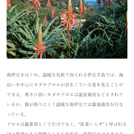
南伊豆をはじめ、温暖な気候で知られる伊豆半島では、海
沿いを中心にキダチアロエが自生している姿を見ることが
できる。寒さに弱いキダチアロエは温室栽培などもされて
いるが、霜が降りにくく温暖な南伊豆では露地栽培を行な
っている。
アロエは鑑賞用としてだけでなく、“医者いらず”と呼ばれる