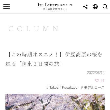
伊豆の観光情報サイト
MENU
TOP
COLUMN
NEWS
JOURNEY
【この時期オススメ！】伊豆高原の桜を
東伊豆
巡る「伊東２日間の旅」
西伊豆
2022/03/14
南伊豆
17
Takeshi Kusakabe
モデルコース
北伊豆
中伊豆