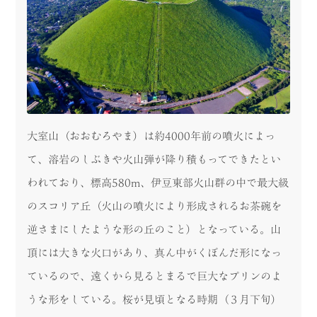
大室山（おおむろやま）は約4000年前の噴火によっ
て、溶岩のしぶきや火山弾が降り積もってできたとい
われており、標高580m、伊豆東部火山群の中で最大級
のスコリア丘（火山の噴火により形成されるお茶碗を
逆さまにしたような形の丘のこと）となっている。山
頂には大きな火口があり、真ん中がくぼんだ形になっ
ているので、遠くから見るとまるで巨大なプリンのよ
うな形をしている。桜が見頃となる時期（３月下旬）