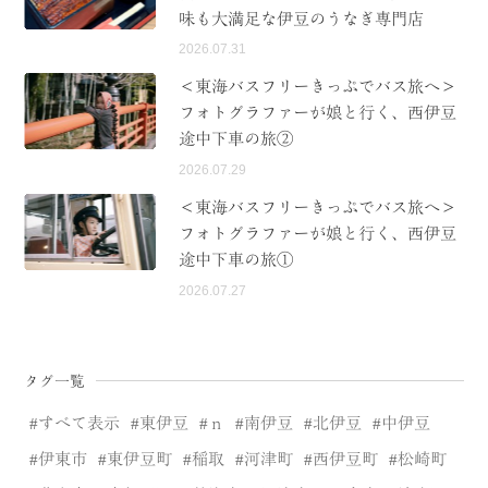
味も大満足な伊豆のうなぎ専門店
2026.07.31
＜東海バスフリーきっぷでバス旅へ＞
フォトグラファーが娘と行く、西伊豆
途中下車の旅②
2026.07.29
＜東海バスフリーきっぷでバス旅へ＞
フォトグラファーが娘と行く、西伊豆
途中下車の旅①
2026.07.27
タグ一覧
すべて表示
東伊豆
ｎ
南伊豆
北伊豆
中伊豆
伊東市
東伊豆町
稲取
河津町
西伊豆町
松崎町