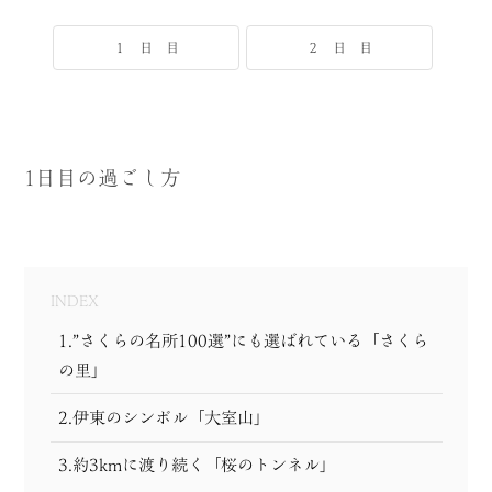
MODEL COURSE
１ 日 目
２ 日 目
EVENT
ACCESS
1日目の過ごし方
COLUMN
LINK
INDEX
1.”さくらの名所100選”にも選ばれている「さくら
の里」
2.伊東のシンボル「大室山」
3.約3kmに渡り続く「桜のトンネル」