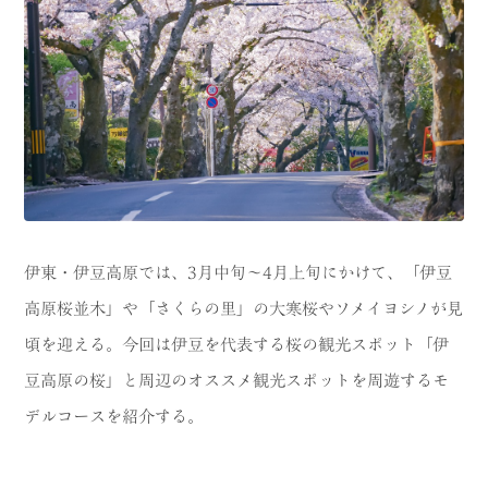
CATEGORY
海
岬
温泉
花
池・滝・川
山・公園・棚田
町並み
観光施設
動物と触れ合える場所
カフェ・スイーツ
伊東・伊豆高原では、3月中旬〜4月上旬にかけて、「伊豆
高原桜並木」や「さくらの里」の大寒桜やソメイヨシノが見
神社仏閣
食
頃を迎える。今回は伊豆を代表する桜の観光スポット「伊
人
洞窟・島
豆高原の桜」と周辺のオススメ観光スポットを周遊するモ
体験
宿
デルコースを紹介する。
ABOUT