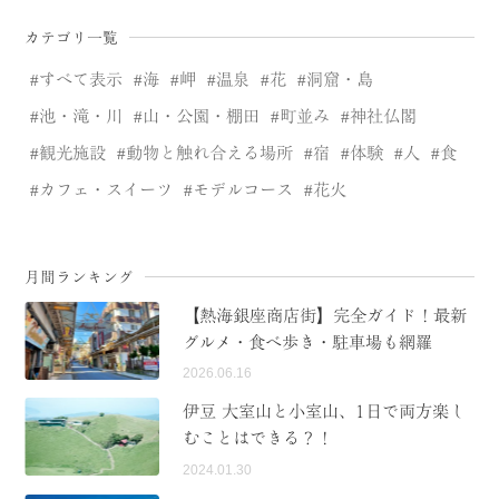
カテゴリ一覧
すべて表示
海
岬
温泉
花
洞窟・島
池・滝・川
山・公園・棚田
町並み
神社仏閣
観光施設
動物と触れ合える場所
宿
体験
人
食
カフェ・スイーツ
モデルコース
花火
月間ランキング
【熱海銀座商店街】完全ガイド！最新
グルメ・食べ歩き・駐車場も網羅
2026.06.16
伊豆 大室山と小室山、1日で両方楽し
むことはできる？！
2024.01.30