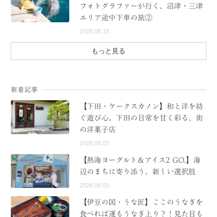
フォトグラファーが行く、沼津・三津
エリア途中下車の旅②
2026.06.15
もっと見る
新着記事
【下田・ケークスカノン】和と洋を紡
ぐ遊び心。下田の日常を甘く彩る、街
の洋菓子店
2026.08.05
【熱海ヨーグルト＆アイス2 GO.】海
辺のまちに寄り添う、新しい選択肢
2026.08.03
【伊豆の国・うな匠】ここのうなぎを
食べれば運もうなぎ上り？！見た目も