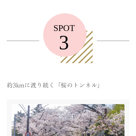
約3kmに渡り続く「桜のトンネル」