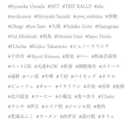
Kyosuke Owada
NFT
TRIP RALLY
idu
ueda.mon
Hiroyuki Suzuki
com_nishiizu
体験
Ohagi
Jun Sato
天城
Yukiko Goto
Nazugrass
Yui Motizuki
初島
Hiromi Usui
Sayo Horio
H.Isobe
Kojiro Takamoto
シュノーケリング
下田市
Hiyori Kimura
雲見
バー
熱海芸術祭
ペットOK
犬連れOK
和食
御殿場市
スイーツ
海鮮
パン屋
中華
下田
バイキング
ホテル
ビュッフェ
カレー
イタリアン
洋食
河津
旅館
北川温泉
コーヒー
小籠包
食べ歩き
Y.Saito
ランチ
伊豆
エリア別
ジャンル別
焼肉
黒滝あんこ
ラーメン
西伊豆
道の駅
カフェ