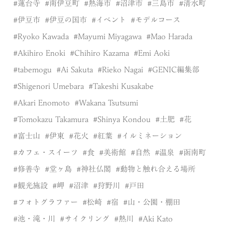
蓮台寺
南伊豆町
熱海市
沼津市
三島市
清水町
伊豆市
伊豆の国市
イベント
モデルコース
Ryoko Kawada
Mayumi Miyagawa
Mao Harada
Akihiro Enoki
Chihiro Kazama
Emi Aoki
tabemogu
Ai Sakuta
Rieko Nagai
GENIC編集部
Shigenori Umebara
Takeshi Kusakabe
Akari Enomoto
Wakana Tsutsumi
Tomokazu Takamura
Shinya Kondou
土肥
花
富士山
伊東
花火
紅葉
イルミネーション
カフェ・スイーツ
食
美術館
自然
温泉
函南町
修善寺
堂ヶ島
神社仏閣
動物と触れ合える場所
観光施設
岬
沼津
狩野川
戸田
フォトグラファー
松崎
宿
山・公園・棚田
池・滝・川
サイクリング
熱川
Aki Kato