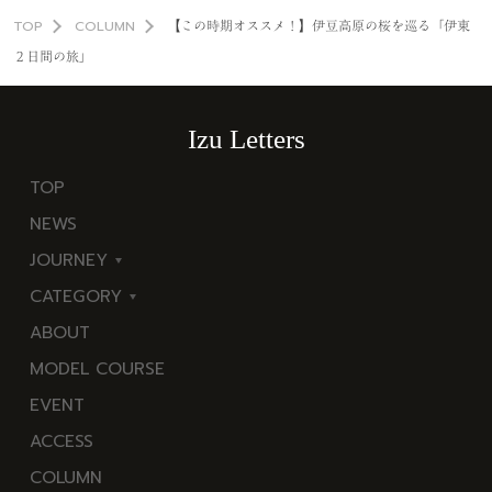
TOP
COLUMN
【この時期オススメ！】伊豆高原の桜を巡る「伊東
２日間の旅」
Izu Letters
TOP
NEWS
JOURNEY
CATEGORY
東
ABOUT
伊
海
MODEL COURSE
豆
岬
EVENT
西
温
ACCESS
伊
泉
COLUMN
豆
花