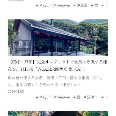
Mayumi Miyagawa
伊豆市
宿
ｎ
MODEL COURSE
EVENT
ACCESS
COLUMN
LINK
【沼津・戸田】完全オフグリッドで自然と呼吸する滞
在を。1日1組「WEAZER西伊豆 廻-KAI-」
海の色が深まる季節、沼津・戸田の静かな集落「舟山」
に、未来の暮らしを思わせる一棟貸しの…
2026/01/05
Mayumi Miyagawa
宿
沼津市
ｎ