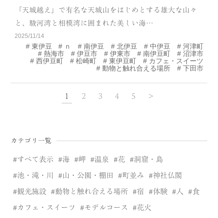
「天城越え」で有名な天城山をはじめとする雄大な山々
と、駿河湾と相模湾に囲まれた美しい海…
2025/11/14
東伊豆
ｎ
南伊豆
北伊豆
中伊豆
河津町
熱海市
伊豆市
伊東市
南伊豆町
沼津市
西伊豆町
松崎町
東伊豆町
カフェ・スイーツ
動物と触れ合える場所
下田市
1
2
3
4
5
>
カテゴリ一覧
すべて表示
海
岬
温泉
花
洞窟・島
池・滝・川
山・公園・棚田
町並み
神社仏閣
観光施設
動物と触れ合える場所
宿
体験
人
食
カフェ・スイーツ
モデルコース
花火