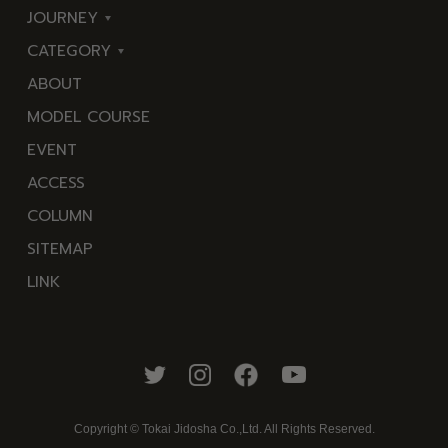
JOURNEY
CATEGORY
東
ABOUT
伊
海
MODEL COURSE
豆
岬
EVENT
西
温
ACCESS
伊
泉
COLUMN
豆
花
SITEMAP
南
池・
LINK
伊
滝・
豆
川
北
山・
伊
公
豆
園・
Copyright © Tokai Jidosha Co.,Ltd. All Rights Reserved.
中
棚