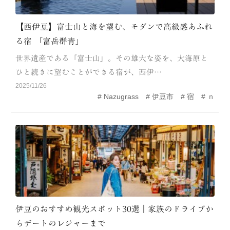
【西伊豆】富士山と海を望む、モダンで高級感あふれ
る宿 「富岳群青」
世界遺産である「富士山」。その雄大な姿を、大海原と
ひと続きに望むことができる宿が、西伊…
2025/11/26
Nazugrass
伊豆市
宿
ｎ
伊豆のおすすめ観光スポット30選｜家族のドライブか
らデートのレジャーまで