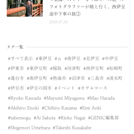
フォトグラファーが娘と行く、西伊豆
途中下車の旅②
2026.07.29
タグ一覧
すべて表示
東伊豆
ｎ
南伊豆
北伊豆
中伊豆
伊東市
東伊豆町
稲取
河津町
西伊豆町
松崎町
蓮台寺
南伊豆町
熱海市
沼津市
三島市
清水町
伊豆市
伊豆の国市
イベント
モデルコース
Ryoko Kawada
Mayumi Miyagawa
Mao Harada
Akihiro Enoki
Chihiro Kazama
Emi Aoki
tabemogu
Ai Sakuta
Rieko Nagai
GENIC編集部
Shigenori Umebara
Takeshi Kusakabe