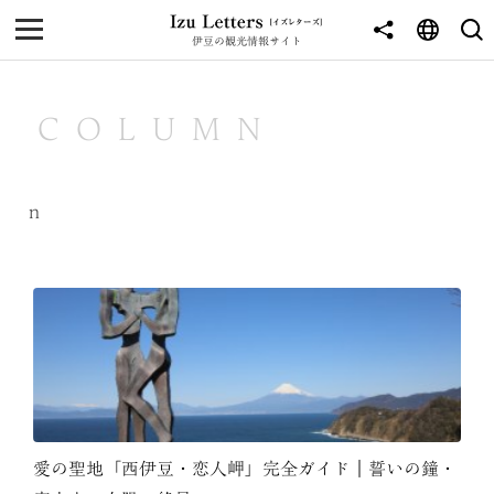
伊豆の観光情報サイト
MENU
TOP
COLUMN
NEWS
JOURNEY
ｎ
東伊豆
西伊豆
南伊豆
北伊豆
中伊豆
愛の聖地「西伊豆・恋人岬」完全ガイド｜誓いの鐘・