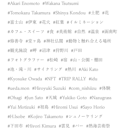
Akari Enomoto
Wakana Tsutsumi
Tomokazu Takamura
Shinya Kondou
土肥
花
富士山
伊東
花火
紅葉
イルミネーション
カフェ・スイーツ
食
美術館
自然
温泉
函南町
修善寺
堂ヶ島
神社仏閣
動物と触れ合える場所
観光施設
岬
沼津
狩野川
戸田
フォトグラファー
松崎
宿
山・公園・棚田
池・滝・川
サイクリング
熱川
Aki Kato
Kyosuke Owada
NFT
TRIP RALLY
idu
ueda.mon
Hiroyuki Suzuki
com_nishiizu
体験
Ohagi
Jun Sato
天城
Yukiko Goto
Nazugrass
Yui Motizuki
初島
Hiromi Usui
Sayo Horio
H.Isobe
Kojiro Takamoto
シュノーケリング
下田市
Hiyori Kimura
雲見
バー
熱海芸術祭