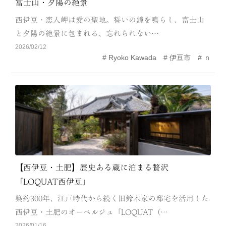
富士山・夕陽の絶景
CATEGORY
西伊豆・恋人岬は愛の聖地。誓いの鐘を鳴らし、富士山
海
岬
と夕陽の絶景に包まれる、忘れられない…
2026/02/12
温泉
花
Ryoko Kawada
伊豆市
ｎ
池・滝・川
山・公園・棚田
町並み
観光施設
動物と触れ合える場所
カフェ・スイーツ
神社仏閣
食
人
洞窟・島
【西伊豆・土肥】歴史ある蔵に泊まる贅沢
「LOQUAT西伊豆」
体験
宿
築約300年、江戸時代から続く旧鈴木家の邸宅を活用した
ABOUT
西伊豆・土肥のオーベルジュ「LOQUAT（…
2026/01/16