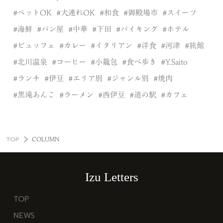
ペットOK
犬連れOK
和食
御殿場市
スイーツ
海鮮
パン屋
中華
下田
バイキング
ホテル
ビュッフェ
カレー
イタリアン
洋食
河津
旅館
北川温泉
コーヒー
小籠包
食べ歩き
Y.Saito
ランチ
伊豆
エリア別
ジャンル別
焼肉
黒滝あんこ
ラーメン
西伊豆
道の駅
カフェ
TOP
COLUMN
Izu Letters
TOP
NEWS