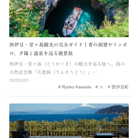
西伊豆・堂ヶ島観光の完全ガイド｜青の洞窟やトンボ
ロ、夕陽と温泉を巡る絶景旅
西伊豆・堂ヶ島（どうがしま）の魅力を巡る旅へ。国の
天然記念物「天窓洞（てんそうどう）」…
2025/12/23
Ryoko Kawada
ｎ
西伊豆町