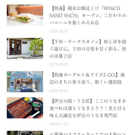
【熱海】親水公園近くに「WHiCH
SAND WiCH」オープン。こだわりの
パニーニを楽しめるお店
2026.08.07
【下田・ケークスカノン】和と洋を紡
ぐ遊び心。下田の日常を甘く彩る、街
の洋菓子店
2026.08.05
【熱海ヨーグルト＆アイス2 GO.】海
辺のまちに寄り添う、新しい選択肢
2026.08.03
【伊豆の国・うな匠】ここのうなぎを
食べれば運もうなぎ上り？！見た目も
味も大満足な伊豆のうなぎ専門店
2026.07.31
＜東海バスフリーきっぷでバス旅へ＞