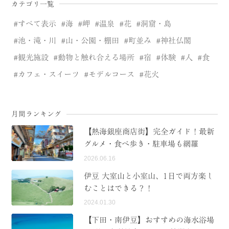
カテゴリ一覧
すべて表示
海
岬
温泉
花
洞窟・島
池・滝・川
山・公園・棚田
町並み
神社仏閣
観光施設
動物と触れ合える場所
宿
体験
人
食
カフェ・スイーツ
モデルコース
花火
月間ランキング
【熱海銀座商店街】完全ガイド！最新
グルメ・食べ歩き・駐車場も網羅
2026.06.16
伊豆 大室山と小室山、1日で両方楽し
むことはできる？！
2024.01.30
【下田・南伊豆】おすすめの海水浴場