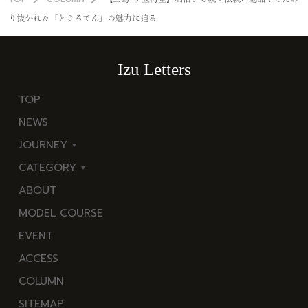
り抜かれた「ところてん」の魅力に迫る
Izu Letters
TOP
NEWS
JOURNEY
CATEGORY
東
ABOUT
伊
海
MODEL COURSE
豆
岬
EVENT
西
温
ACCESS
伊
泉
COLUMN
豆
花
SITEMAP
南
池・