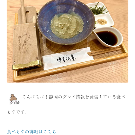
CATEGORY
海
岬
温泉
花
池・滝・川
山・公園・棚田
町並み
観光施設
動物と触れ合える場所
カフェ・スイーツ
神社仏閣
食
こんにちは！静岡のグルメ情報を発信している食べ
人
洞窟・島
もぐです。
体験
宿
ABOUT
食べもぐの詳細はこちら