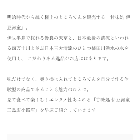
MODEL COURSE
明治時代から続く極上のところてんを販売する「甘味処 伊
EVENT
豆河童」。
伊豆半島で採れる優良の天草と、日本最後の清流といわれ
ACCESS
る四万十川と並ぶ日本三大清流のひとつ柿田川湧水の水を
COLUMN
使用し、 こだわりある逸品がお店にはあります。
LINK
味だけでなく、突き棒に入れてところてんを自分で作る体
験型の商品であることも魅力のひとつ。
見て食べて楽しむ！エンタメ性あふれる「甘味処 伊豆河童
三島広小路店」を早速ご紹介していきます。