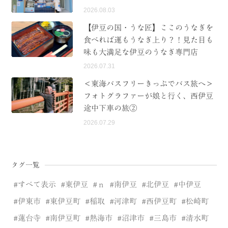
2026.08.03
【伊豆の国・うな匠】ここのうなぎを
食べれば運もうなぎ上り？！見た目も
味も大満足な伊豆のうなぎ専門店
2026.07.31
＜東海バスフリーきっぷでバス旅へ＞
フォトグラファーが娘と行く、西伊豆
途中下車の旅②
2026.07.29
タグ一覧
すべて表示
東伊豆
ｎ
南伊豆
北伊豆
中伊豆
伊東市
東伊豆町
稲取
河津町
西伊豆町
松崎町
蓮台寺
南伊豆町
熱海市
沼津市
三島市
清水町