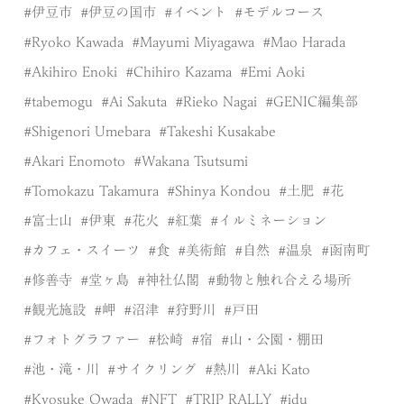
伊豆市
伊豆の国市
イベント
モデルコース
Ryoko Kawada
Mayumi Miyagawa
Mao Harada
Akihiro Enoki
Chihiro Kazama
Emi Aoki
tabemogu
Ai Sakuta
Rieko Nagai
GENIC編集部
Shigenori Umebara
Takeshi Kusakabe
Akari Enomoto
Wakana Tsutsumi
Tomokazu Takamura
Shinya Kondou
土肥
花
富士山
伊東
花火
紅葉
イルミネーション
カフェ・スイーツ
食
美術館
自然
温泉
函南町
修善寺
堂ヶ島
神社仏閣
動物と触れ合える場所
観光施設
岬
沼津
狩野川
戸田
フォトグラファー
松崎
宿
山・公園・棚田
池・滝・川
サイクリング
熱川
Aki Kato
Kyosuke Owada
NFT
TRIP RALLY
idu