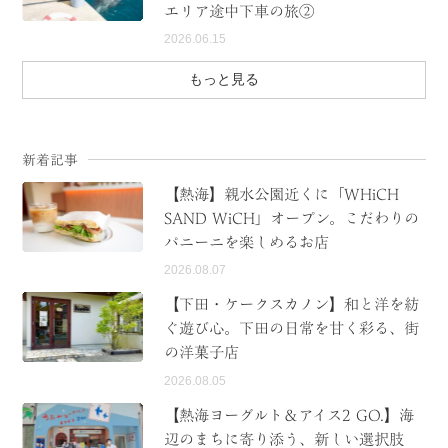
エリア途中下車の旅②
2026.06.15
もっと見る
新着記事
【熱海】親水公園近くに「WHiCH
SAND WiCH」オープン。こだわりの
パニーニを楽しめるお店
2026.08.07
【下田・ケークスカノン】和と洋を紡
ぐ遊び心。下田の日常を甘く彩る、街
の洋菓子店
2026.08.05
【熱海ヨーグルト＆アイス2 GO.】海
辺のまちに寄り添う、新しい選択肢