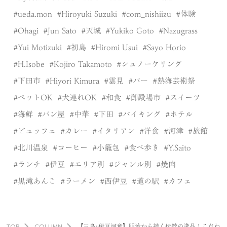
ueda.mon
Hiroyuki Suzuki
com_nishiizu
体験
Ohagi
Jun Sato
天城
Yukiko Goto
Nazugrass
Yui Motizuki
初島
Hiromi Usui
Sayo Horio
H.Isobe
Kojiro Takamoto
シュノーケリング
下田市
Hiyori Kimura
雲見
バー
熱海芸術祭
ペットOK
犬連れOK
和食
御殿場市
スイーツ
海鮮
パン屋
中華
下田
バイキング
ホテル
ビュッフェ
カレー
イタリアン
洋食
河津
旅館
北川温泉
コーヒー
小籠包
食べ歩き
Y.Saito
ランチ
伊豆
エリア別
ジャンル別
焼肉
黒滝あんこ
ラーメン
西伊豆
道の駅
カフェ
TOP
COLUMN
【三島･伊豆河童】明治から続く伝統の逸品！こだわ