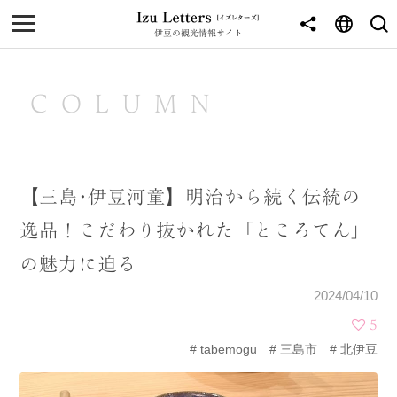
伊豆の観光情報サイト
MENU
TOP
COLUMN
NEWS
JOURNEY
【三島･伊豆河童】明治から続く伝統の
東伊豆
逸品！こだわり抜かれた「ところてん」
西伊豆
の魅力に迫る
南伊豆
2024/04/10
北伊豆
5
tabemogu
三島市
北伊豆
中伊豆