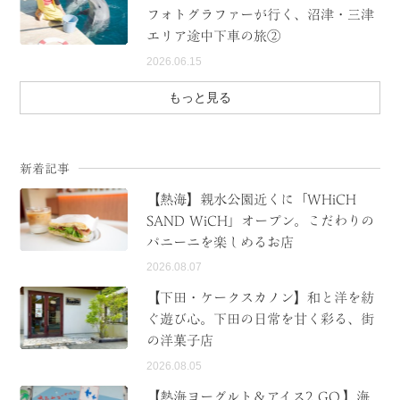
フォトグラファーが行く、沼津・三津
エリア途中下車の旅②
2026.06.15
もっと見る
新着記事
【熱海】親水公園近くに「WHiCH
SAND WiCH」オープン。こだわりの
パニーニを楽しめるお店
2026.08.07
【下田・ケークスカノン】和と洋を紡
ぐ遊び心。下田の日常を甘く彩る、街
の洋菓子店
2026.08.05
【熱海ヨーグルト＆アイス2 GO.】海