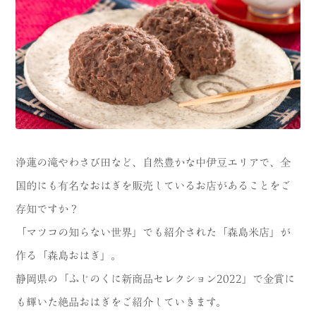
CATEGORY
海
岬
温泉
花
池・滝・川
山・公園・棚田
町並み
観光施設
浄蓮の滝やわさび田など、自然豊かな中伊豆エリアで、全
動物と触れ合える場所
カフェ・スイーツ
国的にも有名なおはぎを販売しているお店があることをご
神社仏閣
食
存知ですか？
人
「マツコの知らない世界」でも紹介された「森島米店」が
洞窟・島
作る「森島おはぎ」。
体験
宿
静岡県の「ふじのくに新商品セレクション2022」で金賞に
ABOUT
も輝いた絶品おはぎをご紹介していきます。