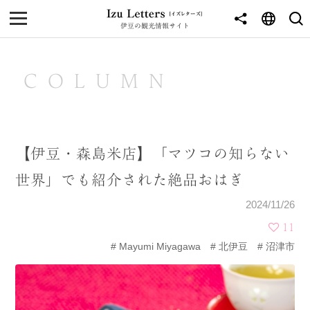
伊豆の観光情報サイト
MENU
TOP
COLUMN
NEWS
JOURNEY
【伊豆・森島米店】「マツコの知らない
東伊豆
世界」でも紹介された絶品おはぎ
西伊豆
2024/11/26
南伊豆
11
Mayumi Miyagawa
北伊豆
沼津市
北伊豆
中伊豆