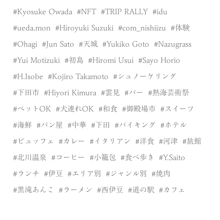
Kyosuke Owada
NFT
TRIP RALLY
idu
ueda.mon
Hiroyuki Suzuki
com_nishiizu
体験
Ohagi
Jun Sato
天城
Yukiko Goto
Nazugrass
Yui Motizuki
初島
Hiromi Usui
Sayo Horio
H.Isobe
Kojiro Takamoto
シュノーケリング
下田市
Hiyori Kimura
雲見
バー
熱海芸術祭
ペットOK
犬連れOK
和食
御殿場市
スイーツ
海鮮
パン屋
中華
下田
バイキング
ホテル
ビュッフェ
カレー
イタリアン
洋食
河津
旅館
北川温泉
コーヒー
小籠包
食べ歩き
Y.Saito
ランチ
伊豆
エリア別
ジャンル別
焼肉
黒滝あんこ
ラーメン
西伊豆
道の駅
カフェ