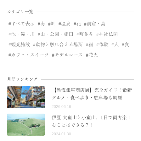
カテゴリ一覧
すべて表示
海
岬
温泉
花
洞窟・島
池・滝・川
山・公園・棚田
町並み
神社仏閣
観光施設
動物と触れ合える場所
宿
体験
人
食
カフェ・スイーツ
モデルコース
花火
月間ランキング
【熱海銀座商店街】完全ガイド！最新
グルメ・食べ歩き・駐車場も網羅
2026.06.16
伊豆 大室山と小室山、1日で両方楽し
むことはできる？！
2024.01.30