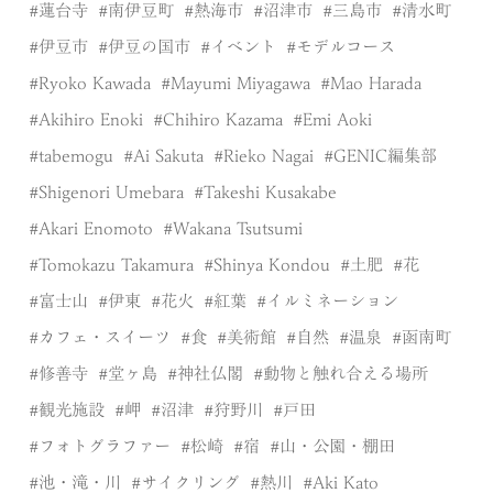
蓮台寺
南伊豆町
熱海市
沼津市
三島市
清水町
伊豆市
伊豆の国市
イベント
モデルコース
Ryoko Kawada
Mayumi Miyagawa
Mao Harada
Akihiro Enoki
Chihiro Kazama
Emi Aoki
tabemogu
Ai Sakuta
Rieko Nagai
GENIC編集部
Shigenori Umebara
Takeshi Kusakabe
Akari Enomoto
Wakana Tsutsumi
Tomokazu Takamura
Shinya Kondou
土肥
花
富士山
伊東
花火
紅葉
イルミネーション
カフェ・スイーツ
食
美術館
自然
温泉
函南町
修善寺
堂ヶ島
神社仏閣
動物と触れ合える場所
観光施設
岬
沼津
狩野川
戸田
フォトグラファー
松崎
宿
山・公園・棚田
池・滝・川
サイクリング
熱川
Aki Kato