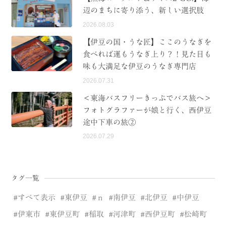
辺のまちに寄り添う、新しい選択肢
2026.08.03
【伊豆の国・うな匠】ここのうなぎを
食べれば運もうなぎ上り？！見た目も
味も大満足な伊豆のうなぎ専門店
2026.07.31
＜東海バスフリーきっぷでバス旅へ＞
フォトグラファーが娘と行く、西伊豆
途中下車の旅②
2026.07.29
タグ一覧
すべて表示
東伊豆
ｎ
南伊豆
北伊豆
中伊豆
伊東市
東伊豆町
稲取
河津町
西伊豆町
松崎町