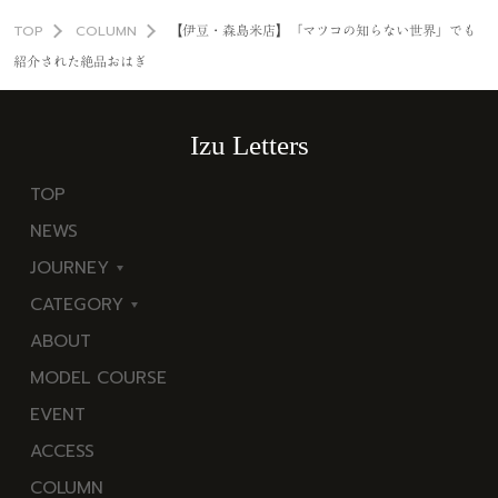
TOP
COLUMN
【伊豆・森島米店】「マツコの知らない世界」でも
紹介された絶品おはぎ
Izu Letters
TOP
NEWS
JOURNEY
CATEGORY
東
ABOUT
伊
海
MODEL COURSE
豆
岬
EVENT
西
温
ACCESS
伊
泉
COLUMN
豆
花