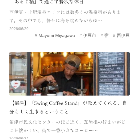
「あるじ栖」で過ごす贅沢な休日
CATEGORY
西伊豆・土肥温泉エリアには数多くの温泉宿がありま
海
岬
す。その中でも、静かに海を眺めながらゆ…
2026/06/29
温泉
花
Mayumi Miyagawa
伊豆市
宿
西伊豆
池・滝・川
山・公園・棚田
町並み
観光施設
動物と触れ合える場所
カフェ・スイーツ
神社仏閣
食
人
洞窟・島
【沼津】「Swing Coffee Stand」が教えてくれる、自
分らしく生きるということ
体験
宿
沼津市民文化センターのほど近く、瓦屋根の佇まいがど
ABOUT
こか懐かしい、街で一番小さなコーヒー…
2026/06/24