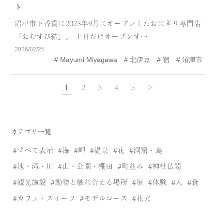
ト
沼津市下香貫に2025年9月にオープンしたおにぎり専門店
「おむすび結」。 土日だけオープンす…
2026/02/25
Mayumi Miyagawa
北伊豆
宿
沼津市
1
2
3
4
5
>
カテゴリ一覧
すべて表示
海
岬
温泉
花
洞窟・島
池・滝・川
山・公園・棚田
町並み
神社仏閣
観光施設
動物と触れ合える場所
宿
体験
人
食
カフェ・スイーツ
モデルコース
花火