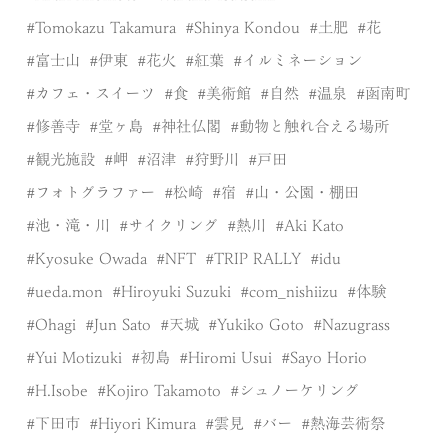
Tomokazu Takamura
Shinya Kondou
土肥
花
富士山
伊東
花火
紅葉
イルミネーション
カフェ・スイーツ
食
美術館
自然
温泉
函南町
修善寺
堂ヶ島
神社仏閣
動物と触れ合える場所
観光施設
岬
沼津
狩野川
戸田
フォトグラファー
松崎
宿
山・公園・棚田
池・滝・川
サイクリング
熱川
Aki Kato
Kyosuke Owada
NFT
TRIP RALLY
idu
ueda.mon
Hiroyuki Suzuki
com_nishiizu
体験
Ohagi
Jun Sato
天城
Yukiko Goto
Nazugrass
Yui Motizuki
初島
Hiromi Usui
Sayo Horio
H.Isobe
Kojiro Takamoto
シュノーケリング
下田市
Hiyori Kimura
雲見
バー
熱海芸術祭