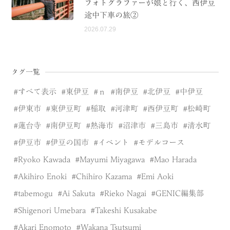
フォトグラファーが娘と行く、西伊豆
途中下車の旅②
2026.07.29
タグ一覧
すべて表示
東伊豆
ｎ
南伊豆
北伊豆
中伊豆
伊東市
東伊豆町
稲取
河津町
西伊豆町
松崎町
蓮台寺
南伊豆町
熱海市
沼津市
三島市
清水町
伊豆市
伊豆の国市
イベント
モデルコース
Ryoko Kawada
Mayumi Miyagawa
Mao Harada
Akihiro Enoki
Chihiro Kazama
Emi Aoki
tabemogu
Ai Sakuta
Rieko Nagai
GENIC編集部
Shigenori Umebara
Takeshi Kusakabe
Akari Enomoto
Wakana Tsutsumi