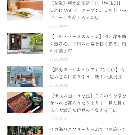
【熱海】親水公園近くに「WHiCH
SAND WiCH」オープン。こだわりの
パニーニを楽しめるお店
2026.08.07
【下田・ケークスカノン】和と洋を紡
ぐ遊び心。下田の日常を甘く彩る、街
の洋菓子店
2026.08.05
【熱海ヨーグルト＆アイス2 GO.】海
辺のまちに寄り添う、新しい選択肢
2026.08.03
【伊豆の国・うな匠】ここのうなぎを
食べれば運もうなぎ上り？！見た目も
味も大満足な伊豆のうなぎ専門店
2026.07.31
＜東海バスフリーきっぷでバス旅へ＞