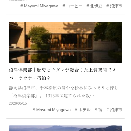
Mayumi Miyagawa
コーヒー
北伊豆
沼津市
MODEL COURSE
EVENT
ACCESS
COLUMN
LINK
沼津倶楽部｜歴史とモダンが融合した上質空間でス
パ・サウナ・宿泊を
静岡県沼津市、千本松原の静かな松林にひっそりと佇む
「沼津倶楽部」。 1913年に建てられた数…
2026/05/15
Mayumi Miyagawa
ホテル
宿
沼津市