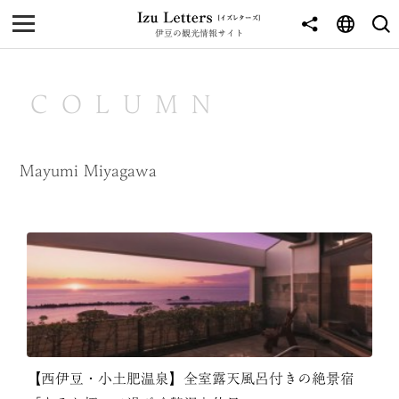
伊豆の観光情報サイト
MENU
TOP
COLUMN
NEWS
JOURNEY
Mayumi Miyagawa
東伊豆
西伊豆
南伊豆
北伊豆
中伊豆
【西伊豆・小土肥温泉】全室露天風呂付きの絶景宿