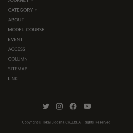
JOURNEY
CATEGORY
東
ABOUT
伊
海
MODEL COURSE
豆
岬
EVENT
西
温
ACCESS
伊
泉
COLUMN
豆
花
SITEMAP
南
池・
LINK
伊
滝・
豆
川
北
山・
伊
公
豆
園・
Copyright © Tokai Jidosha Co.,Ltd. All Rights Reserved.
中
棚