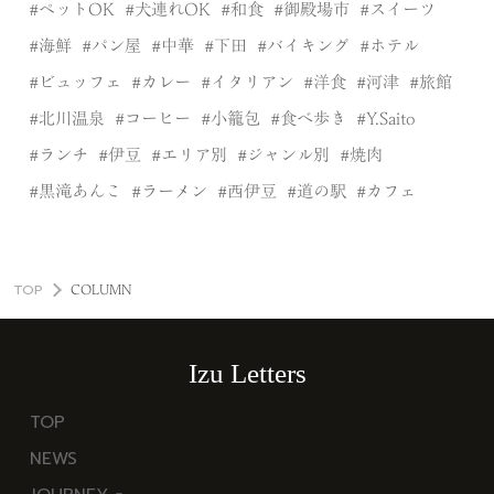
ペットOK
犬連れOK
和食
御殿場市
スイーツ
海鮮
パン屋
中華
下田
バイキング
ホテル
ビュッフェ
カレー
イタリアン
洋食
河津
旅館
北川温泉
コーヒー
小籠包
食べ歩き
Y.Saito
ランチ
伊豆
エリア別
ジャンル別
焼肉
黒滝あんこ
ラーメン
西伊豆
道の駅
カフェ
TOP
COLUMN
Izu Letters
TOP
NEWS