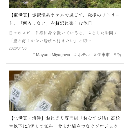
【東伊豆】赤沢温泉ホテルで過ごす、究極のリトリー
ト。「何もしない」を贅沢に楽しむ休日
日々のスピード感に身を置いていると、ふとした瞬間に
「空と海しかない場所へ行きたい」と切…
2026/04/06
Mayumi Miyagawa
ホテル
伊東市
宿
【北伊豆・沼津】おにぎり専門店「おむすび結」高校
生以下は3個まで無料 食と地域をつなぐプロジェク