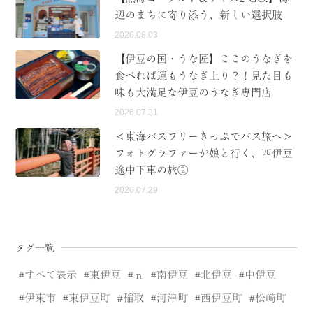
辺のまちに寄り添う、新しい選択肢
2026.08.03
【伊豆の国・うな匠】ここのうなぎを
食べれば運もうなぎ上り？！見た目も
味も大満足な伊豆のうなぎ専門店
2026.07.31
＜東海バスフリーきっぷでバス旅へ＞
フォトグラファーが娘と行く、西伊豆
途中下車の旅②
2026.07.29
タグ一覧
すべて表示
東伊豆
ｎ
南伊豆
北伊豆
中伊豆
伊東市
東伊豆町
稲取
河津町
西伊豆町
松崎町