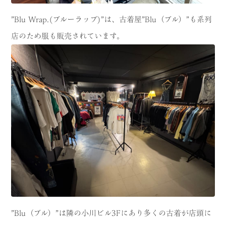
”Blu Wrap.(ブルーラップ)”は、古着屋”Blu（ブル）”も系列
店のため服も販売されています。
”Blu（ブル）”は隣の小川ビル3Fにあり多くの古着が店頭に