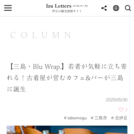
伊豆の観光情報サイト
MENU
TOP
COLUMN
NEWS
JOURNEY
【三島・Blu Wrap.】若者が気軽に立ち寄
東伊豆
れる！古着屋が営むカフェ&バーが三島
西伊豆
に誕生
南伊豆
2025/05/30
北伊豆
3
tabemogu
三島市
北伊豆
中伊豆