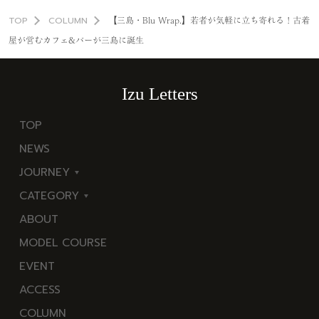
TOP
COLUMN
【三島・Blu Wrap.】若者が気軽に立ち寄れる！古着
屋が営むカフェ&バーが三島に誕生
Izu Letters
TOP
NEWS
JOURNEY
CATEGORY
東
ABOUT
伊
海
MODEL COURSE
豆
岬
EVENT
西
温
ACCESS
伊
泉
COLUMN
豆
花