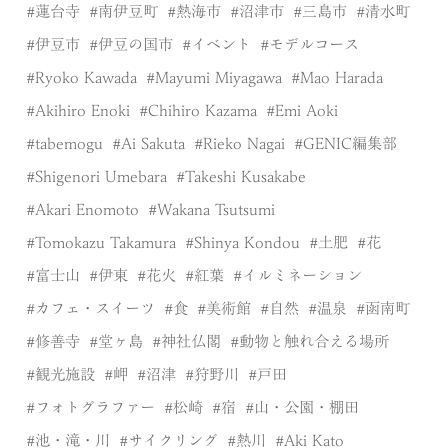
蓮台寺
南伊豆町
熱海市
沼津市
三島市
清水町
伊豆市
伊豆の国市
イベント
モデルコース
Ryoko Kawada
Mayumi Miyagawa
Mao Harada
Akihiro Enoki
Chihiro Kazama
Emi Aoki
tabemogu
Ai Sakuta
Rieko Nagai
GENIC編集部
Shigenori Umebara
Takeshi Kusakabe
Akari Enomoto
Wakana Tsutsumi
Tomokazu Takamura
Shinya Kondou
土肥
花
富士山
伊東
花火
紅葉
イルミネーション
カフェ・スイーツ
食
美術館
自然
温泉
函南町
修善寺
堂ヶ島
神社仏閣
動物と触れ合える場所
観光施設
岬
沼津
狩野川
戸田
フォトグラファー
松崎
宿
山・公園・棚田
池・滝・川
サイクリング
熱川
Aki Kato