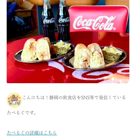
CATEGORY
海
岬
温泉
花
池・滝・川
山・公園・棚田
町並み
観光施設
動物と触れ合える場所
カフェ・スイーツ
神社仏閣
食
こんにちは！静岡の飲食店をSNS等で発信している
人
洞窟・島
たべもぐです。
体験
宿
ABOUT
たべもぐの詳細はこちら