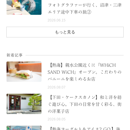
フォトグラファーが行く、沼津・三津
エリア途中下車の旅②
2026.06.15
もっと見る
新着記事
【熱海】親水公園近くに「WHiCH
SAND WiCH」オープン。こだわりの
パニーニを楽しめるお店
2026.08.07
【下田・ケークスカノン】和と洋を紡
ぐ遊び心。下田の日常を甘く彩る、街
の洋菓子店
2026.08.05
【熱海ヨーグルト＆アイス2 GO.】海