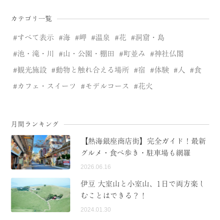
カテゴリ一覧
すべて表示
海
岬
温泉
花
洞窟・島
池・滝・川
山・公園・棚田
町並み
神社仏閣
観光施設
動物と触れ合える場所
宿
体験
人
食
カフェ・スイーツ
モデルコース
花火
月間ランキング
【熱海銀座商店街】完全ガイド！最新
グルメ・食べ歩き・駐車場も網羅
2026.06.16
伊豆 大室山と小室山、1日で両方楽し
むことはできる？！
2024.01.30