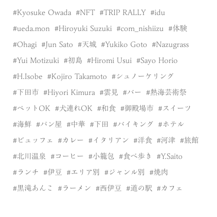
Kyosuke Owada
NFT
TRIP RALLY
idu
ueda.mon
Hiroyuki Suzuki
com_nishiizu
体験
Ohagi
Jun Sato
天城
Yukiko Goto
Nazugrass
Yui Motizuki
初島
Hiromi Usui
Sayo Horio
H.Isobe
Kojiro Takamoto
シュノーケリング
下田市
Hiyori Kimura
雲見
バー
熱海芸術祭
ペットOK
犬連れOK
和食
御殿場市
スイーツ
海鮮
パン屋
中華
下田
バイキング
ホテル
ビュッフェ
カレー
イタリアン
洋食
河津
旅館
北川温泉
コーヒー
小籠包
食べ歩き
Y.Saito
ランチ
伊豆
エリア別
ジャンル別
焼肉
黒滝あんこ
ラーメン
西伊豆
道の駅
カフェ