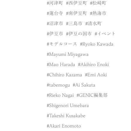
河津町
西伊豆町
松崎町
蓮台寺
南伊豆町
熱海市
沼津市
三島市
清水町
伊豆市
伊豆の国市
イベント
モデルコース
Ryoko Kawada
Mayumi Miyagawa
Mao Harada
Akihiro Enoki
Chihiro Kazama
Emi Aoki
tabemogu
Ai Sakuta
Rieko Nagai
GENIC編集部
Shigenori Umebara
Takeshi Kusakabe
Akari Enomoto