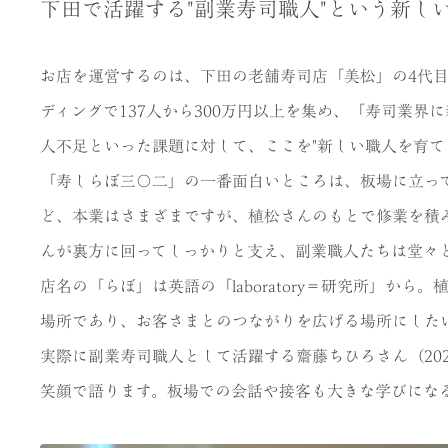
下田で活躍する"副業寿司職人"という新し
お店を運営するのは、下田の老舗寿司店「美松」の4代
ディングで137人から300万円以上を集め、「寿司業
人不足といった課題に対して、ここを"新しい職人を育て
「寿しらぼ三〇二」の一番面白いところは、板場に立って
ど、本業はさまざまですが、植松さんのもとで修業を積
んが裏方に回ってしっかりと支え、副業職人たちは堂々
店名の「らぼ」は英語の「laboratory＝研究所」
場所であり、お客さまとのつながりを広げる場所にした
実際に副業寿司職人として活躍する齋藤ちひろさん（20
笑顔で語ります。板場での会話や接客も大きな学びにな