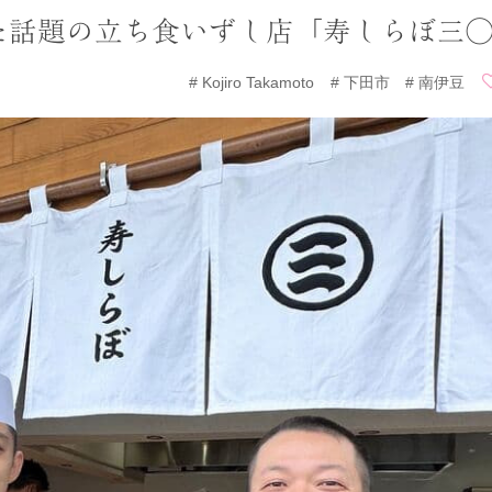
た話題の立ち食いずし店「寿しらぼ三
Kojiro Takamoto
下田市
南伊豆