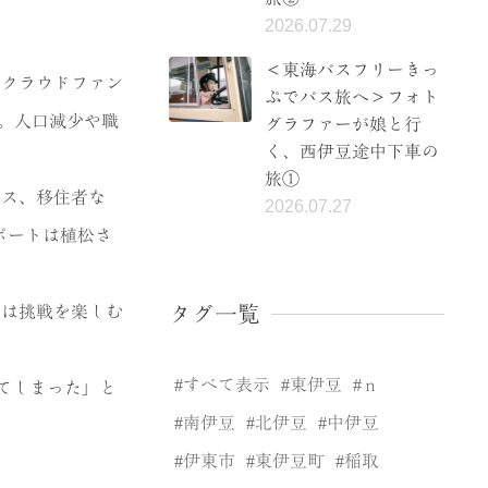
2026.07.29
＜東海バスフリーきっ
。クラウドファン
ぷでバス旅へ＞フォト
た。人口減少や職
グラファーが娘と行
く、西伊豆途中下車の
旅①
ンス、移住者な
2026.07.27
ポートは植松さ
タグ一覧
こは挑戦を楽しむ
すべて表示
東伊豆
ｎ
てしまった」と
南伊豆
北伊豆
中伊豆
伊東市
東伊豆町
稲取