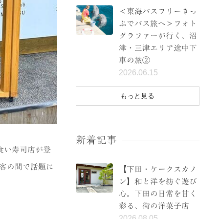
＜東海バスフリーきっ
ぷでバス旅へ＞フォト
グラファーが行く、沼
津・三津エリア途中下
車の旅②
2026.06.15
もっと見る
新着記事
食い寿司店が登
光客の間で話題に
【下田・ケークスカノ
ン】和と洋を紡ぐ遊び
心。下田の日常を甘く
彩る、街の洋菓子店
2026.08.05