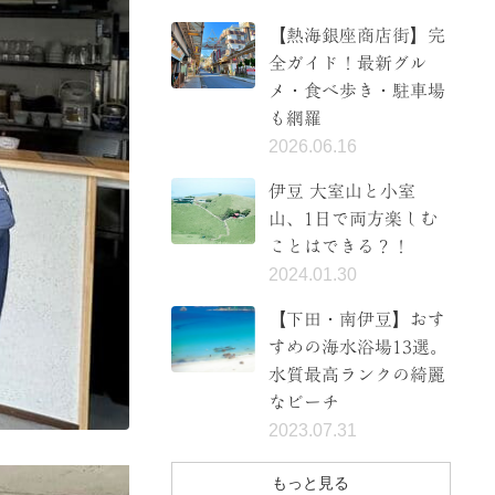
【熱海銀座商店街】完
全ガイド！最新グル
メ・食べ歩き・駐車場
も網羅
2026.06.16
伊豆 大室山と小室
山、1日で両方楽しむ
ことはできる？！
2024.01.30
【下田・南伊豆】おす
すめの海水浴場13選。
水質最高ランクの綺麗
なビーチ
2023.07.31
もっと見る