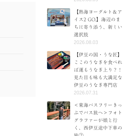
【熱海ヨーグルト＆ア
イス2 GO.】海辺のま
ちに寄り添う、新しい
選択肢
2026.08.03
【伊豆の国・うな匠】
ここのうなぎを食べれ
ば運もうなぎ上り？！
見た目も味も大満足な
伊豆のうなぎ専門店
2026.07.31
＜東海バスフリーきっ
ぷでバス旅へ＞フォト
グラファーが娘と行
く、西伊豆途中下車の
旅②