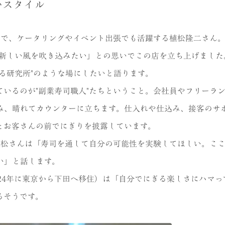
いスタイル
目で、ケータリングやイベント出張でも活躍する植松隆二さん
界に新しい風を吹き込みたい」との思いでこの店を立ち上げまし
る研究所"のような場にしたいと語ります。
いるのが"副業寿司職人"たちということ。会社員やフリーラ
み、晴れてカウンターに立ちます。仕入れや仕込み、接客のサ
とお客さんの前でにぎりを披露しています。
から。植松さんは「寿司を通して自分の可能性を実験してほしい。こ
い」と話します。
24年に東京から下田へ移住）は「自分でにぎる楽しさにハマっ
るそうです。