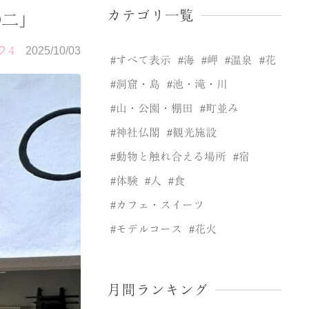
カテゴリ一覧
◯二」
4
2025/10/03
すべて表示
海
岬
温泉
花
洞窟・島
池・滝・川
山・公園・棚田
町並み
神社仏閣
観光施設
動物と触れ合える場所
宿
体験
人
食
カフェ・スイーツ
モデルコース
花火
月間ランキング