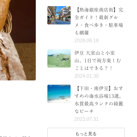
【熱海銀座商店街】完
全ガイド！最新グル
メ・食べ歩き・駐車場
も網羅
2026.06.16
伊豆 大室山と小室
山、1日で両方楽しむ
ことはできる？！
2024.01.30
【下田・南伊豆】おす
すめの海水浴場13選。
水質最高ランクの綺麗
なビーチ
2023.07.31
もっと見る