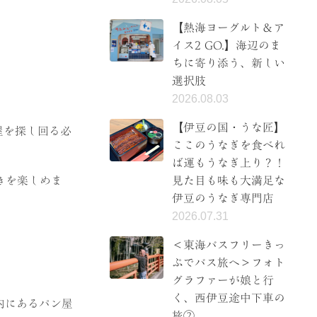
【熱海ヨーグルト＆ア
イス2 GO.】海辺のま
ちに寄り添う、新しい
選択肢
2026.08.03
【伊豆の国・うな匠】
屋を探し回る必
ここのうなぎを食べれ
ば運もうなぎ上り？！
見た目も味も大満足な
きを楽しめま
伊豆のうなぎ専門店
2026.07.31
＜東海バスフリーきっ
ぷでバス旅へ＞フォト
グラファーが娘と行
く、西伊豆途中下車の
内にあるパン屋
旅②