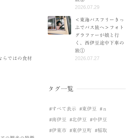
2026.07.29
＜東海バスフリーきっ
ぷでバス旅へ＞フォト
グラファーが娘と行
く、西伊豆途中下車の
旅①
2026.07.27
ならではの食材
タグ一覧
すべて表示
東伊豆
ｎ
南伊豆
北伊豆
中伊豆
伊東市
東伊豆町
稲取
リアの観光の特徴