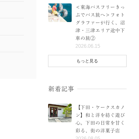
＜東海バスフリーきっ
ぷでバス旅へ＞フォト
グラファーが行く、沼
津・三津エリア途中下
車の旅②
2026.06.15
もっと見る
新着記事
【下田・ケークスカノ
ン】和と洋を紡ぐ遊び
心。下田の日常を甘く
彩る、街の洋菓子店
2026.08.05