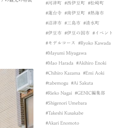
河津町
西伊豆町
松崎町
蓮台寺
南伊豆町
熱海市
沼津市
三島市
清水町
伊豆市
伊豆の国市
イベント
モデルコース
Ryoko Kawada
Mayumi Miyagawa
Mao Harada
Akihiro Enoki
Chihiro Kazama
Emi Aoki
tabemogu
Ai Sakuta
Rieko Nagai
GENIC編集部
Shigenori Umebara
Takeshi Kusakabe
Akari Enomoto