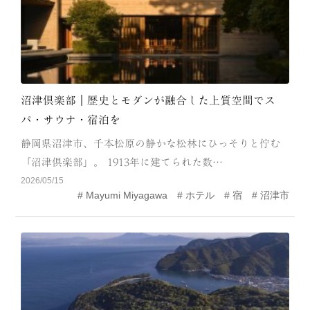
沼津倶楽部｜歴史とモダンが融合した上質空間でス
パ・サウナ・宿泊を
静岡県沼津市、千本松原の静かな松林にひっそりと佇む
「沼津倶楽部」。 1913年に建てられた数…
2026/05/15
Mayumi Miyagawa
ホテル
宿
沼津市