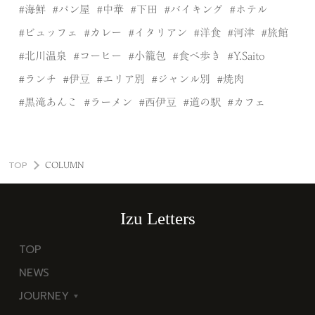
海鮮
パン屋
中華
下田
バイキング
ホテル
ビュッフェ
カレー
イタリアン
洋食
河津
旅館
北川温泉
コーヒー
小籠包
食べ歩き
Y.Saito
ランチ
伊豆
エリア別
ジャンル別
焼肉
黒滝あんこ
ラーメン
西伊豆
道の駅
カフェ
TOP
COLUMN
Izu Letters
TOP
NEWS
JOURNEY