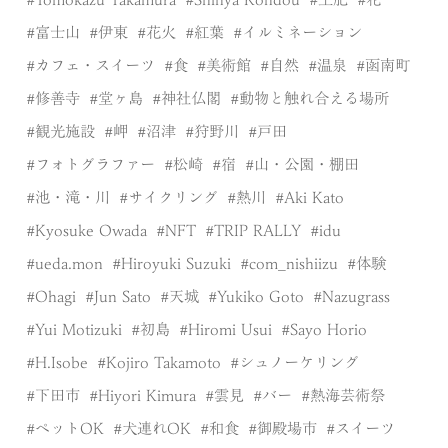
富士山
伊東
花火
紅葉
イルミネーション
カフェ・スイーツ
食
美術館
自然
温泉
函南町
修善寺
堂ヶ島
神社仏閣
動物と触れ合える場所
観光施設
岬
沼津
狩野川
戸田
フォトグラファー
松崎
宿
山・公園・棚田
池・滝・川
サイクリング
熱川
Aki Kato
Kyosuke Owada
NFT
TRIP RALLY
idu
ueda.mon
Hiroyuki Suzuki
com_nishiizu
体験
Ohagi
Jun Sato
天城
Yukiko Goto
Nazugrass
Yui Motizuki
初島
Hiromi Usui
Sayo Horio
H.Isobe
Kojiro Takamoto
シュノーケリング
下田市
Hiyori Kimura
雲見
バー
熱海芸術祭
ペットOK
犬連れOK
和食
御殿場市
スイーツ