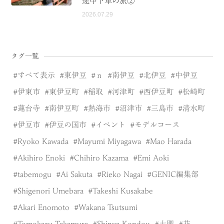
途中下車の旅②
2026.07.29
タグ一覧
すべて表示
東伊豆
ｎ
南伊豆
北伊豆
中伊豆
伊東市
東伊豆町
稲取
河津町
西伊豆町
松崎町
蓮台寺
南伊豆町
熱海市
沼津市
三島市
清水町
伊豆市
伊豆の国市
イベント
モデルコース
Ryoko Kawada
Mayumi Miyagawa
Mao Harada
Akihiro Enoki
Chihiro Kazama
Emi Aoki
tabemogu
Ai Sakuta
Rieko Nagai
GENIC編集部
Shigenori Umebara
Takeshi Kusakabe
Akari Enomoto
Wakana Tsutsumi
Tomokazu Takamura
Shinya Kondou
土肥
花