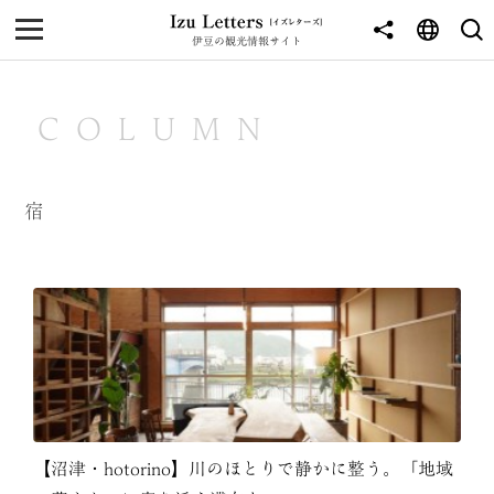
伊豆の観光情報サイト
MENU
TOP
COLUMN
NEWS
JOURNEY
宿
東伊豆
西伊豆
南伊豆
北伊豆
中伊豆
【沼津・hotorino】川のほとりで静かに整う。「地域