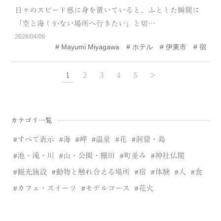
日々のスピード感に身を置いていると、ふとした瞬間に
「空と海しかない場所へ行きたい」と切…
2026/04/06
Mayumi Miyagawa
ホテル
伊東市
宿
1
2
3
4
5
>
カテゴリ一覧
すべて表示
海
岬
温泉
花
洞窟・島
池・滝・川
山・公園・棚田
町並み
神社仏閣
観光施設
動物と触れ合える場所
宿
体験
人
食
カフェ・スイーツ
モデルコース
花火