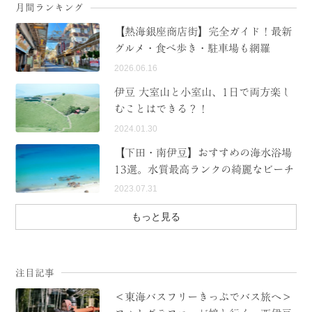
月間ランキング
【熱海銀座商店街】完全ガイド！最新
グルメ・食べ歩き・駐車場も網羅
2026.06.16
伊豆 大室山と小室山、1日で両方楽し
むことはできる？！
2024.01.30
【下田・南伊豆】おすすめの海水浴場
13選。水質最高ランクの綺麗なビーチ
2023.07.31
もっと見る
注目記事
＜東海バスフリーきっぷでバス旅へ＞