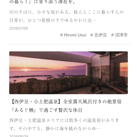
の暮らし」に寄り添う滞在を。
CATEGORY
川のそばに、小さな宿がある。旅人とここに暮らす人の
海
岬
日常が、ひとつ屋根の下でゆるやかに交…
2026/07/06
温泉
花
Hiromi Usui
北伊豆
沼津市
池・滝・川
山・公園・棚田
町並み
観光施設
動物と触れ合える場所
カフェ・スイーツ
神社仏閣
食
人
洞窟・島
【西伊豆・小土肥温泉】全室露天風呂付きの絶景宿
「あるじ栖」で過ごす贅沢な休日
体験
宿
西伊豆・土肥温泉エリアには数多くの温泉宿がありま
ABOUT
す。その中でも、静かに海を眺めながらゆ…
2026/06/29