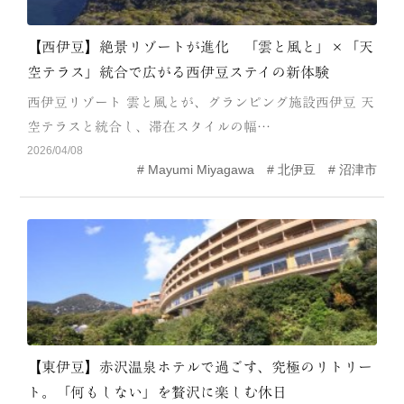
【西伊豆】絶景リゾートが進化 「雲と風と」×「天
空テラス」統合で広がる西伊豆ステイの新体験
西伊豆リゾート 雲と風とが、グランピング施設西伊豆 天
空テラスと統合し、滞在スタイルの幅…
2026/04/08
Mayumi Miyagawa
北伊豆
沼津市
【東伊豆】赤沢温泉ホテルで過ごす、究極のリトリー
ト。「何もしない」を贅沢に楽しむ休日