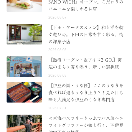
SAND WiCH」オープン。こだわりの
パニーニを楽しめるお店
2026.08.07
【下田・ケークスカノン】和と洋を紡
ぐ遊び心。下田の日常を甘く彩る、街
の洋菓子店
2026.08.05
【熱海ヨーグルト＆アイス2 GO.】海
辺のまちに寄り添う、新しい選択肢
2026.08.03
【伊豆の国・うな匠】ここのうなぎを
食べれば運もうなぎ上り？！見た目も
味も大満足な伊豆のうなぎ専門店
2026.07.31
＜東海バスフリーきっぷでバス旅へ＞
フォトグラファーが娘と行く、西伊豆