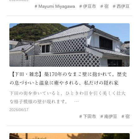
Mayumi Miyagawa
伊豆市
宿
西伊豆
MODEL COURSE
EVENT
ACCESS
COLUMN
LINK
【下田・雑忠】築170年のなまこ壁に抱かれて。歴史
の息づかいと温泉に癒やされる、私だけの隠れ家
下田の街を歩いていると、ひときわ目を引く美しく壮大
な格子模様の壁が現れます。 …
2026/06/17
下田市
南伊豆
宿