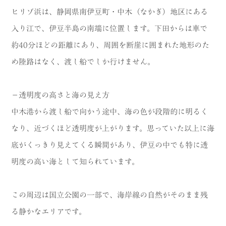
ヒリゾ浜は、静岡県南伊豆町・中木（なかぎ）地区にある
入り江で、伊豆半島の南端に位置します。下田からは車で
約40分ほどの距離にあり、周囲を断崖に囲まれた地形のた
め陸路はなく、渡し船でしか行けません。
－透明度の高さと海の見え方
中木港から渡し船で向かう途中、海の色が段階的に明るく
なり、近づくほど透明度が上がります。思っていた以上に海
底がくっきり見えてくる瞬間があり、伊豆の中でも特に透
明度の高い海として知られています。
この周辺は国立公園の一部で、海岸線の自然がそのまま残
る静かなエリアです。