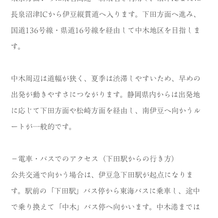
長泉沼津ICから伊豆縦貫道へ入ります。下田方面へ進み、
国道136号線・県道16号線を経由して中木地区を目指しま
す。
中木周辺は道幅が狭く、夏季は渋滞しやすいため、早めの
出発が動きやすさにつながります。静岡県内からは出発地
に応じて下田方面や松崎方面を経由し、南伊豆へ向かうル
ートが一般的です。
－電車・バスでのアクセス（下田駅からの行き方）
公共交通で向かう場合は、伊豆急下田駅が起点になりま
す。駅前の「下田駅」バス停から東海バスに乗車し、途中
で乗り換えて「中木」バス停へ向かいます。中木港までは