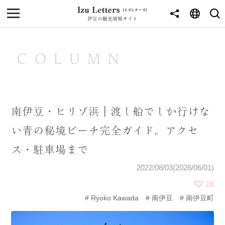
伊豆の観光情報サイト
MENU
TOP
COLUMN
NEWS
JOURNEY
南伊豆・ヒリゾ浜｜渡し船でしか行けな
東伊豆
い青の秘境ビーチ完全ガイド。アクセ
西伊豆
ス・駐車場まで
南伊豆
2022/08/03(2026/06/01)
北伊豆
28
Ryoko Kawada
南伊豆
南伊豆町
中伊豆