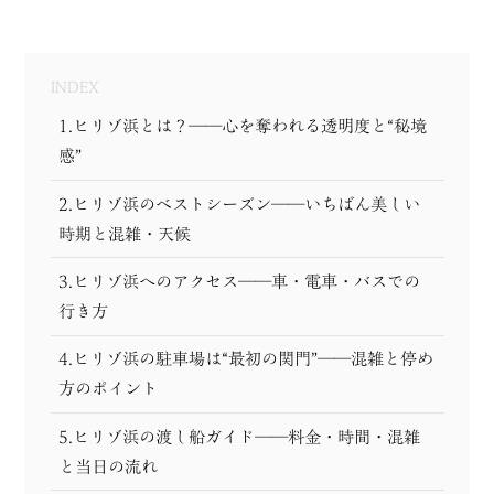
MODEL COURSE
EVENT
INDEX
1.ヒリゾ浜とは？──心を奪われる透明度と“秘境
ACCESS
感”
COLUMN
2.ヒリゾ浜のベストシーズン──いちばん美しい
時期と混雑・天候
LINK
3.ヒリゾ浜へのアクセス──車・電車・バスでの
行き方
4.ヒリゾ浜の駐車場は“最初の関門”──混雑と停め
方のポイント
5.ヒリゾ浜の渡し船ガイド──料金・時間・混雑
と当日の流れ