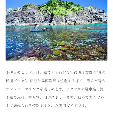
CATEGORY
海
岬
温泉
花
池・滝・川
山・公園・棚田
町並み
観光施設
動物と触れ合える場所
カフェ・スイーツ
神社仏閣
食
南伊豆のヒリゾ浜は、船でしか行けない透明度抜群の“青の
秘境ビーチ”。伊豆半島南端部に位置する海で、澄んだ青さ
人
洞窟・島
やシュノーケリングを楽しめます。アクセスや駐車場、渡
体験
宿
し船の流れ、持ち物、周辺スポットまで、初めてでも安心
して訪れられる情報をまとめた実用ガイドです。
ABOUT