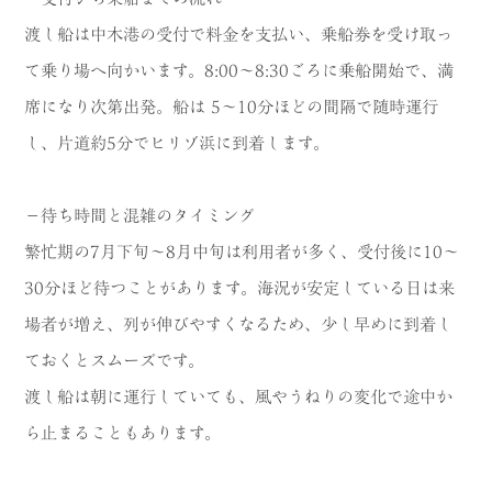
渡し船は中木港の受付で料金を支払い、乗船券を受け取っ
て乗り場へ向かいます。8:00〜8:30ごろに乗船開始で、満
席になり次第出発。船は 5〜10分ほどの間隔で随時運行
し、片道約5分でヒリゾ浜に到着します。
－待ち時間と混雑のタイミング
繁忙期の7月下旬〜8月中旬は利用者が多く、受付後に10〜
30分ほど待つことがあります。海況が安定している日は来
場者が増え、列が伸びやすくなるため、少し早めに到着し
ておくとスムーズです。
渡し船は朝に運行していても、風やうねりの変化で途中か
ら止まることもあります。