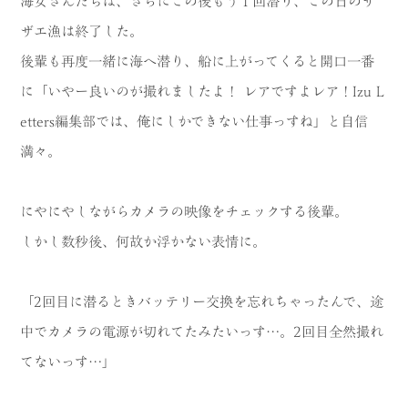
海女さんたちは、さらにこの後もう１回潜り、この日のサ
ザエ漁は終了した。
後輩も再度一緒に海へ潜り、船に上がってくると開口一番
に「いやー良いのが撮れましたよ！ レアですよレア！Izu L
etters編集部では、俺にしかできない仕事っすね」と自信
満々。
にやにやしながらカメラの映像をチェックする後輩。
しかし数秒後、何故か浮かない表情に。
「2回目に潜るときバッテリー交換を忘れちゃったんで、途
中でカメラの電源が切れてたみたいっす…。2回目全然撮れ
てないっす…」