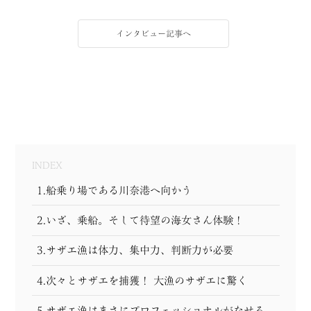
インタビュー記事へ
INDEX
1.船乗り場である川奈港へ向かう
2.いざ、乗船。そして待望の海女さん体験！
3.サザエ漁は体力、集中力、判断力が必要
4.次々とサザエを捕獲！ 大漁のサザエに驚く
5.サザエ漁はまさにプロフェッショナルがなせる