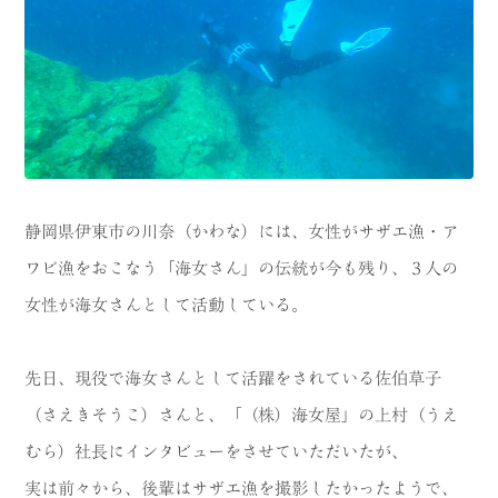
CATEGORY
海
岬
温泉
花
池・滝・川
山・公園・棚田
町並み
観光施設
静岡県伊東市の川奈（かわな）には、女性がサザエ漁・ア
動物と触れ合える場所
カフェ・スイーツ
ワビ漁をおこなう「海女さん」の伝統が今も残り、３人の
女性が海女さんとして活動している。
神社仏閣
食
人
洞窟・島
先日、現役で海女さんとして活躍をされている佐伯草子
（さえきそうこ）さんと、「（株）海女屋」の上村（うえ
体験
宿
むら）社長にインタビューをさせていただいたが、
ABOUT
実は前々から、後輩はサザエ漁を撮影したかったようで、