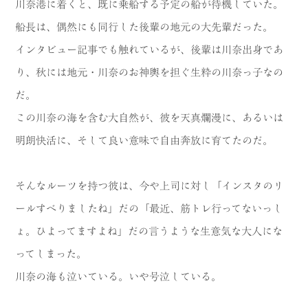
川奈港に着くと、既に乗船する予定の船が待機していた。
船長は、偶然にも同行した後輩の地元の大先輩だった。
インタビュー記事でも触れているが、後輩は川奈出身であ
り、秋には地元・川奈のお神輿を担ぐ生粋の川奈っ子なの
だ。
この川奈の海を含む大自然が、彼を天真爛漫に、あるいは
明朗快活に、そして良い意味で自由奔放に育てたのだ。
そんなルーツを持つ彼は、今や上司に対し「インスタのリ
ールすべりましたね」だの「最近、筋トレ行ってないっし
ょ。ひよってますよね」だの言うような生意気な大人にな
ってしまった。
川奈の海も泣いている。いや号泣している。