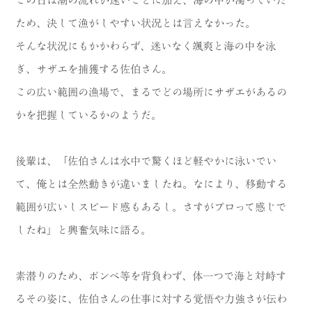
この日は潮の流れが速いことに加え、海の中が濁っていた
ため、決して漁がしやすい状況とは言えなかった。
そんな状況にもかかわらず、迷いなく颯爽と海の中を泳
ぎ、サザエを捕獲する佐伯さん。
この広い範囲の漁場で、まるでどの場所にサザエがあるの
かを把握しているかのようだ。
後輩は、「佐伯さんは水中で驚くほど軽やかに泳いでい
て、俺とは全然動きが違いましたね。なにより、移動する
範囲が広いしスピード感もあるし。さすがプロって感じで
したね」と興奮気味に語る。
素潜りのため、ボンベ等を背負わず、体一つで海と対峙す
るその姿に、佐伯さんの仕事に対する覚悟や力強さが伝わ