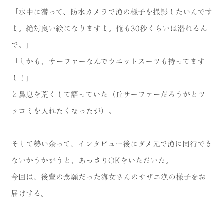
「水中に潜って、防水カメラで漁の様子を撮影したいんです
MODEL COURSE
よ。絶対良い絵になりますよ。俺も30秒くらいは潜れるん
EVENT
で。」
「しかも、サーファーなんでウエットスーツも持ってます
ACCESS
し！」
COLUMN
と鼻息を荒くして語っていた（丘サーファーだろうがとツ
ッコミを入れたくなったが）。
LINK
そして勢い余って、インタビュー後にダメ元で漁に同行でき
ないかうかがうと、あっさりOKをいただいた。
今回は、後輩の念願だった海女さんのサザエ漁の様子をお
届けする。