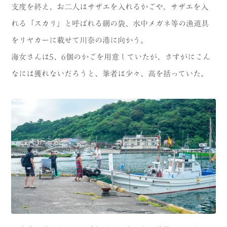
支度を終え、お二人はサザエを入れるかごや、サザエを入
れる「スカリ」と呼ばれる網の袋、水中メガネ等の漁道具
をリヤカーに載せて川奈の港に向かう。
海女さんは5、6個のかごを用意していたが、さすがにこん
なには獲れないだろうと、筆者は少々、高を括っていた。