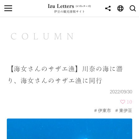
伊豆の観光情報サイト
MENU
TOP
COLUMN
NEWS
JOURNEY
【海女さんのサザエ漁】川奈の海に潜
東伊豆
り、海女さんのサザエ漁に同行
西伊豆
2022/09/30
南伊豆
10
伊東市
東伊豆
北伊豆
中伊豆