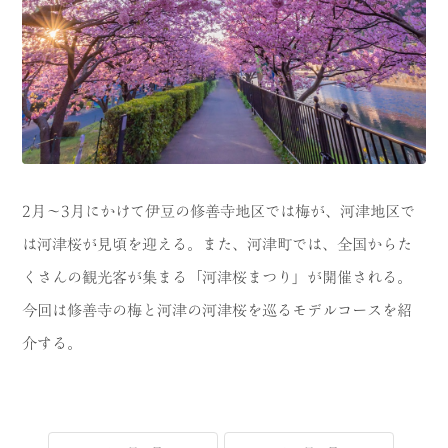
CATEGORY
海
岬
温泉
花
池・滝・川
山・公園・棚田
町並み
観光施設
2月〜3月にかけて伊豆の修善寺地区では梅が、河津地区で
動物と触れ合える場所
カフェ・スイーツ
は河津桜が見頃を迎える。また、河津町では、全国からた
くさんの観光客が集まる「河津桜まつり」が開催される。
神社仏閣
食
今回は修善寺の梅と河津の河津桜を巡るモデルコースを紹
人
洞窟・島
介する。
体験
宿
ABOUT