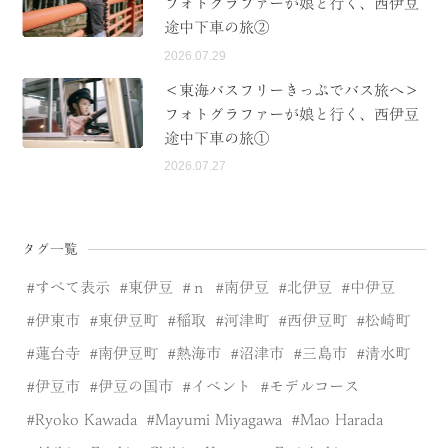
フォトグラファーが娘と行く、西伊豆
途中下車の旅②
2026.07.29
＜東海バスフリーきっぷでバス旅へ＞
フォトグラファーが娘と行く、西伊豆
途中下車の旅①
2026.07.27
タグ一覧
すべて表示
東伊豆
ｎ
南伊豆
北伊豆
中伊豆
伊東市
東伊豆町
稲取
河津町
西伊豆町
松崎町
蓮台寺
南伊豆町
熱海市
沼津市
三島市
清水町
伊豆市
伊豆の国市
イベント
モデルコース
Ryoko Kawada
Mayumi Miyagawa
Mao Harada