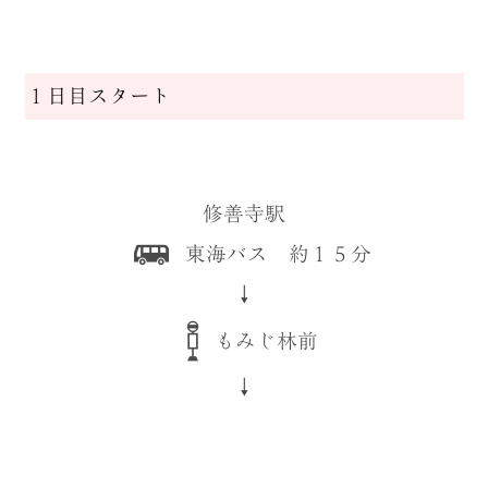
１日目スタート
修善寺駅
東海バス 約１５分
↓
もみじ林前
↓