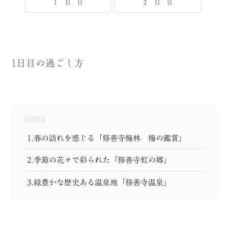
１ 日 目
２ 日 目
MODEL COURSE
EVENT
1日目の過ごし方
ACCESS
COLUMN
LINK
INDEX
1.春の訪れを感じる「修善寺梅林 梅の鑑賞」
2.季節の花々で彩られた「修善寺虹の郷」
3.緑豊かな歴史ある温泉地「修善寺温泉」