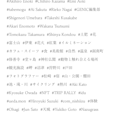
Akihiro Enoki
Chihiro Kazama
Emi Aoki
tabemogu
Ai Sakuta
Rieko Nagai
GENIC編集部
Shigenori Umebara
Takeshi Kusakabe
Akari Enomoto
Wakana Tsutsumi
Tomokazu Takamura
Shinya Kondou
土肥
花
富士山
伊東
花火
紅葉
イルミネーション
カフェ・スイーツ
食
美術館
自然
温泉
函南町
修善寺
堂ヶ島
神社仏閣
動物と触れ合える場所
観光施設
岬
沼津
狩野川
戸田
フォトグラファー
松崎
宿
山・公園・棚田
池・滝・川
サイクリング
熱川
Aki Kato
Kyosuke Owada
NFT
TRIP RALLY
idu
ueda.mon
Hiroyuki Suzuki
com_nishiizu
体験
Ohagi
Jun Sato
天城
Yukiko Goto
Nazugrass