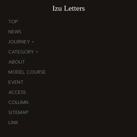
Izu Letters
TOP
NEWS
JOURNEY
CATEGORY
東
ABOUT
伊
海
MODEL COURSE
豆
岬
EVENT
西
温
ACCESS
伊
泉
COLUMN
豆
花
SITEMAP
南
池・
LINK
伊
滝・
豆
川