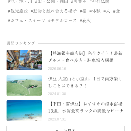
池・滝・川
山・公園・棚田
町並み
神社仏閣
観光施設
動物と触れ合える場所
宿
体験
人
食
カフェ・スイーツ
モデルコース
花火
月間ランキング
【熱海銀座商店街】完全ガイド！最新
グルメ・食べ歩き・駐車場も網羅
2026.06.16
伊豆 大室山と小室山、1日で両方楽し
むことはできる？！
2024.01.30
【下田・南伊豆】おすすめの海水浴場
13選。水質最高ランクの綺麗なビーチ
2023.07.31