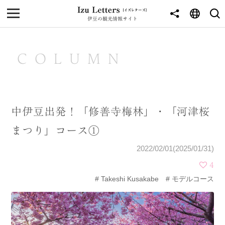
伊豆の観光情報サイト
MENU
TOP
COLUMN
NEWS
JOURNEY
中伊豆出発！「修善寺梅林」・「河津桜
東伊豆
まつり」コース①
西伊豆
2022/02/01(2025/01/31)
南伊豆
4
Takeshi Kusakabe
モデルコース
北伊豆
中伊豆