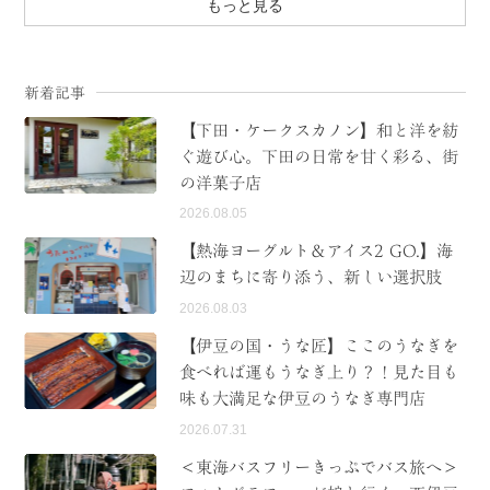
もっと見る
新着記事
【下田・ケークスカノン】和と洋を紡
ぐ遊び心。下田の日常を甘く彩る、街
の洋菓子店
2026.08.05
【熱海ヨーグルト＆アイス2 GO.】海
辺のまちに寄り添う、新しい選択肢
2026.08.03
【伊豆の国・うな匠】ここのうなぎを
食べれば運もうなぎ上り？！見た目も
味も大満足な伊豆のうなぎ専門店
2026.07.31
＜東海バスフリーきっぷでバス旅へ＞