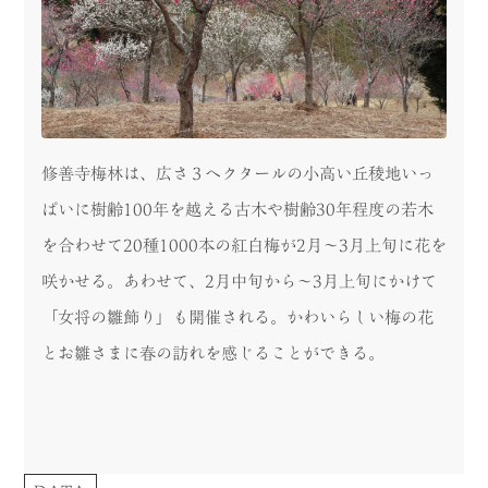
修善寺梅林は、広さ３ヘクタールの小高い丘稜地いっ
ぱいに樹齢100年を越える古木や樹齢30年程度の若木
を合わせて20種1000本の紅白梅が2月～3月上旬に花を
咲かせる。あわせて、2月中旬から～3月上旬にかけて
「女将の雛飾り」も開催される。かわいらしい梅の花
とお雛さまに春の訪れを感じることができる。