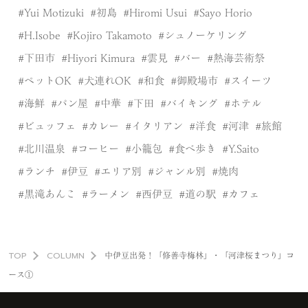
Yui Motizuki
初島
Hiromi Usui
Sayo Horio
H.Isobe
Kojiro Takamoto
シュノーケリング
下田市
Hiyori Kimura
雲見
バー
熱海芸術祭
ペットOK
犬連れOK
和食
御殿場市
スイーツ
海鮮
パン屋
中華
下田
バイキング
ホテル
ビュッフェ
カレー
イタリアン
洋食
河津
旅館
北川温泉
コーヒー
小籠包
食べ歩き
Y.Saito
ランチ
伊豆
エリア別
ジャンル別
焼肉
黒滝あんこ
ラーメン
西伊豆
道の駅
カフェ
TOP
COLUMN
中伊豆出発！「修善寺梅林」・「河津桜まつり」コ
ース①