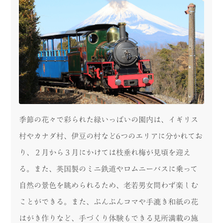
季節の花々で彩られた緑いっぱいの園内は、イギリス
村やカナダ村、伊豆の村など6つのエリアに分かれてお
り、２月から３月にかけては枝垂れ梅が見頃を迎え
る。また、英国製のミニ鉄道やロムニーバスに乗って
自然の景色を眺められるため、老若男女問わず楽しむ
ことができる。また、ぶんぶんコマや手漉き和紙の花
はがき作りなど、手づくり体験もできる見所満載の施