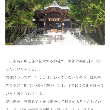
下田市街の中心部に位置する神社で、祭神は誉田別命（ほ
んだわけのみこと）。
創建について詳しいことは分かっていないものの、鎌倉時
代の正応年間（1288～1293）には、すでにこの地を護って
いたと伝えられている。
家内安全・無病息災・旅行安全のご利益があるとされてい
るので、道中の無事を祈願しに訪れるのもいいだろう。