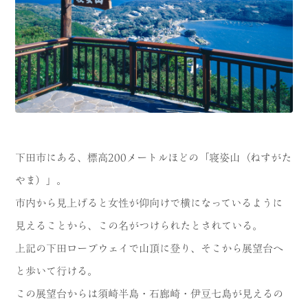
下田市にある、標高200メートルほどの「寝姿山（ねすがた
やま）」。
市内から見上げると女性が仰向けで横になっているように
見えることから、この名がつけられたとされている。
上記の下田ロープウェイで山頂に登り、そこから展望台へ
と歩いて行ける。
この展望台からは須崎半島・石廊崎・伊豆七島が見えるの