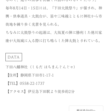
毎年8月14日・15日には、「下田太鼓祭り」が催され、神
輿・供奉道具・太鼓台が、笛や三味線とともに神社から市
街地を練り歩く光景を見られる。
ちなみに太鼓祭りの起源は、大坂夏の陣に勝利した徳川家
康が大坂城に入る際に打ち鳴らした陣太鼓とされている。
DATA
下田八幡神社（しもだ はちまんじんじゃ）
【住所】静岡県下田市1-17-1
【TEL】0558-22-1737
【アクセス】伊豆急下田駅より徒歩約2分
観光協会HPへ