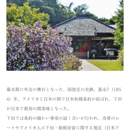
幕末期に外交の舞台となった、国指定の史跡。嘉永7（185
4）年、アメリカと日本の間で日米和親条約が結ばれ、下田
が日本で最初の開港場となった。
下田では条約の細かい事項の話し合いが行われ、為替のレ
ートやアメリカ人の下田・箱館居留に関する規定（日米下