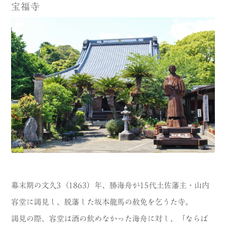
宝福寺
幕末期の文久3（1863）年、勝海舟が15代土佐藩主・山内
容堂に謁見し、脱藩した坂本龍馬の赦免を乞うた寺。
謁見の際、容堂は酒の飲めなかった海舟に対し、「ならば