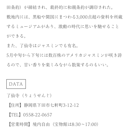
田条約）が締結され、最終的に和親条約が調印された。
敷地内には、黒船や開国にまつわる3,000点超の資料を所蔵
するミュージアムがあり、激動の時代に思いを馳せること
ができる。
また、了仙寺はジャスミンでも有名。
5月中旬から下旬には数百株のアメリカジャスミンが咲き誇
るので、甘い香りを楽しみながら散策するのもいい。
DATA
了仙寺（りょうせんじ）
【住所】静岡県下田市七軒町3-12-12
【TEL】0558-22-0657
【営業時間】境内自由（宝物館は8:30～17:00）