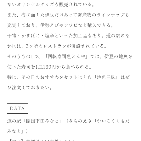
ないオリジナルグッズも販売されている。
また、海に面した伊豆だけあって海産物のラインナップも
充実しており、伊勢えびやアワビなど購入できる。
干物・かまぼこ・塩辛といった加工品もあり。道の駅のな
かには、3ヶ所のレストランが併設されている。
そのうちの1つ、「回転寿司魚どんや」では、伊豆の地魚を
使った寿司を1皿130円から食べられる。
特に、その日のおすすめをセットにした「地魚三昧」はぜ
ひ注文しておきたい。
DATA
道の駅「開国下田みなと」（みちのえき「かいこくしもだ
みなと」）