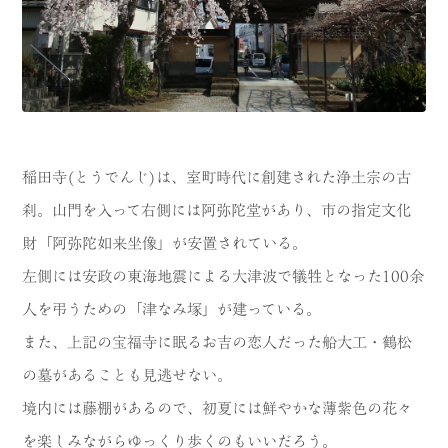
稲田寺(とうでんじ)は、室町時代に創建された浄土宗の古
刹。山門を入って右側には阿弥陀堂があり、市の指定文化
財「阿弥陀如来坐像」が安置されている。
左側には安政の東海地震による大津波で犠牲となった100余
人を弔うための「津なみ塚」が建っている。
また、上記の宝福寺に眠るお吉の恋人だった船大工・鶴松
の墓があることも見逃せない。
境内には藤棚があるので、初夏には鮮やかな薄紫色の花々
を楽しみながらゆっくり歩くのもいいだろう。