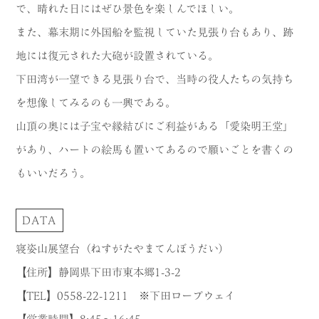
で、晴れた日にはぜひ景色を楽しんでほしい。
また、幕末期に外国船を監視していた見張り台もあり、跡
地には復元された大砲が設置されている。
下田湾が一望できる見張り台で、当時の役人たちの気持ち
を想像してみるのも一興である。
山頂の奥には子宝や縁結びにご利益がある「愛染明王堂」
があり、ハートの絵馬も置いてあるので願いごとを書くの
もいいだろう。
DATA
寝姿山展望台（ねすがたやまてんぼうだい）
【住所】静岡県下田市東本郷1-3-2
【TEL】0558-22-1211 ※下田ロープウェイ