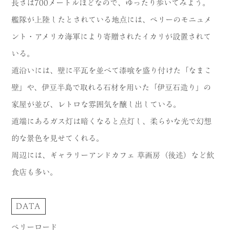
長さは700メートルほどなので、ゆったり歩いてみよう。
艦隊が上陸したとされている地点には、ペリーのモニュメ
ント・アメリカ海軍により寄贈されたイカリが設置されて
いる。
道沿いには、壁に平瓦を並べて漆喰を盛り付けた「なまこ
壁」や、伊豆半島で取れる石材を用いた「伊豆石造り」の
家屋が並び、レトロな雰囲気を醸し出している。
道端にあるガス灯は暗くなると点灯し、柔らかな光で幻想
的な景色を見せてくれる。
周辺には、ギャラリーアンドカフェ 草画房（後述）など飲
食店も多い。
DATA
ペリーロード