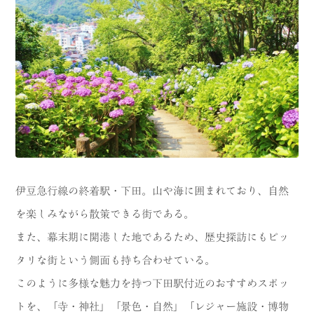
CATEGORY
海
岬
温泉
花
池・滝・川
山・公園・棚田
町並み
観光施設
動物と触れ合える場所
カフェ・スイーツ
伊豆急行線の終着駅・下田。山や海に囲まれており、自然
神社仏閣
食
を楽しみながら散策できる街である。
人
洞窟・島
また、幕末期に開港した地であるため、歴史探訪にもピッ
タリな街という側面も持ち合わせている。
体験
宿
このように多様な魅力を持つ下田駅付近のおすすめスポッ
ABOUT
トを、「寺・神社」「景色・自然」「レジャー施設・博物