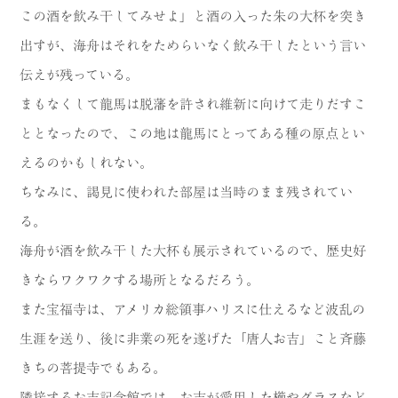
この酒を飲み干してみせよ」と酒の入った朱の大杯を突き
出すが、海舟はそれをためらいなく飲み干したという言い
伝えが残っている。
まもなくして龍馬は脱藩を許され維新に向けて走りだすこ
ととなったので、この地は龍馬にとってある種の原点とい
えるのかもしれない。
ちなみに、謁見に使われた部屋は当時のまま残されてい
る。
海舟が酒を飲み干した大杯も展示されているので、歴史好
きならワクワクする場所となるだろう。
また宝福寺は、アメリカ総領事ハリスに仕えるなど波乱の
生涯を送り、後に非業の死を遂げた「唐人お吉」こと斉藤
きちの菩提寺でもある。
隣接するお吉記念館では、お吉が愛用した櫛やグラスなど