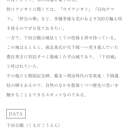
特にアジサイに関しては、「ウズアジサイ」「日向テマ
リ」「伊豆の華」など、多種多様な花がおよそ300万輪も咲
き誇るのでぜひ見ておきたい。
一方で、下田公園は城址としての性格も併せ持っている。
この地はもともと、後北条氏が天下統一へ突き進んでいた
豊臣秀吉に対抗すべく築城した平山城であり、「下田城」
と呼ばれていた。
その他にも開国記念碑、幕末～明治時代の写真家・下岡蓮
杖の碑もあるので、自然のなかを散策しつつ歴史に思いを
馳せることもできるスポットなのである。
DATA
下田公園（しもだこうえん）