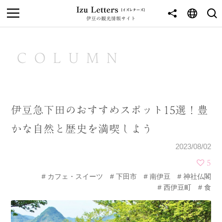
伊豆の観光情報サイト
MENU
TOP
COLUMN
NEWS
JOURNEY
伊豆急下田のおすすめスポット15選！豊
東伊豆
かな自然と歴史を満喫しよう
西伊豆
2023/08/02
南伊豆
5
カフェ・スイーツ
下田市
南伊豆
神社仏閣
北伊豆
西伊豆町
食
中伊豆