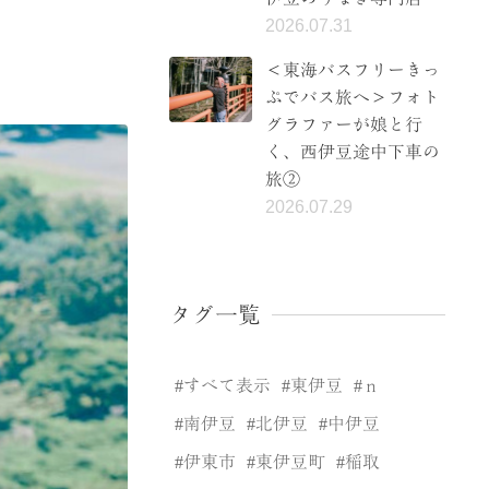
2026.07.31
＜東海バスフリーきっ
ぷでバス旅へ＞フォト
グラファーが娘と行
く、西伊豆途中下車の
旅②
2026.07.29
タグ一覧
すべて表示
東伊豆
ｎ
南伊豆
北伊豆
中伊豆
伊東市
東伊豆町
稲取