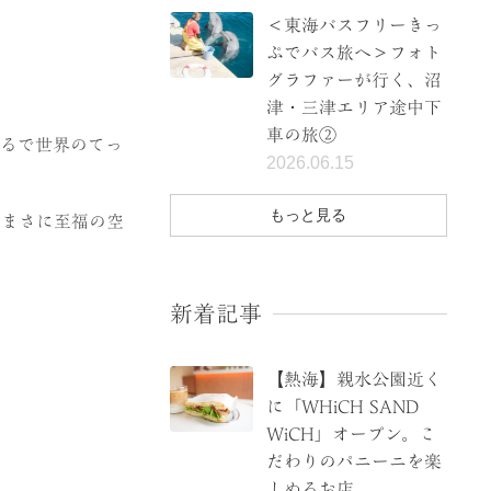
＜東海バスフリーきっ
ぷでバス旅へ＞フォト
グラファーが行く、沼
津・三津エリア途中下
車の旅②
まるで世界のてっ
2026.06.15
もっと見る
、まさに至福の空
新着記事
【熱海】親水公園近く
に「WHiCH SAND
WiCH」オープン。こ
だわりのパニーニを楽
しめるお店