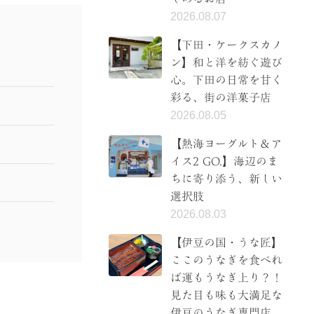
2026.08.07
【下田・ケークスカノ
ン】和と洋を紡ぐ遊び
心。下田の日常を甘く
彩る、街の洋菓子店
2026.08.05
【熱海ヨーグルト＆ア
イス2 GO.】海辺のま
ちに寄り添う、新しい
選択肢
2026.08.03
【伊豆の国・うな匠】
ここのうなぎを食べれ
ば運もうなぎ上り？！
見た目も味も大満足な
伊豆のうなぎ専門店