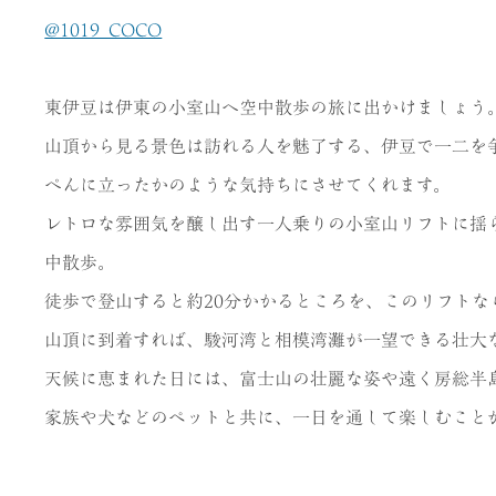
@1019_COCO
東伊豆は伊東の小室山へ空中散歩の旅に出かけましょう
山頂から見る景色は訪れる人を魅了する、伊豆で一二を争
ぺんに立ったかのような気持ちにさせてくれます。
レトロな雰囲気を醸し出す一人乗りの小室山リフトに揺
中散歩。
徒歩で登山すると約20分かかるところを、このリフト
山頂に到着すれば、駿河湾と相模湾灘が一望できる壮大
天候に恵まれた日には、富士山の壮麗な姿や遠く房総半
家族や犬などのペットと共に、一日を通して楽しむこと