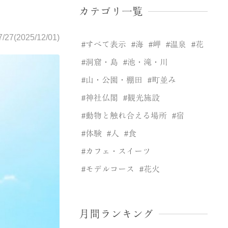
カテゴリ一覧
7/27(2025/12/01)
すべて表示
海
岬
温泉
花
洞窟・島
池・滝・川
山・公園・棚田
町並み
神社仏閣
観光施設
動物と触れ合える場所
宿
体験
人
食
カフェ・スイーツ
モデルコース
花火
月間ランキング