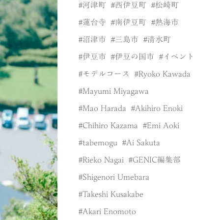
河津町
西伊豆町
松崎町
蓮台寺
南伊豆町
熱海市
沼津市
三島市
清水町
伊豆市
伊豆の国市
イベント
モデルコース
Ryoko Kawada
Mayumi Miyagawa
Mao Harada
Akihiro Enoki
Chihiro Kazama
Emi Aoki
tabemogu
Ai Sakuta
Rieko Nagai
GENIC編集部
Shigenori Umebara
Takeshi Kusakabe
Akari Enomoto