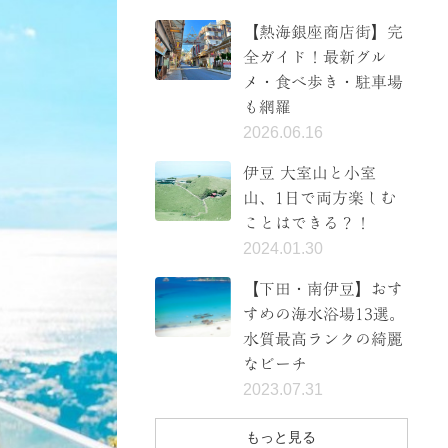
【熱海銀座商店街】完
全ガイド！最新グル
メ・食べ歩き・駐車場
も網羅
2026.06.16
伊豆 大室山と小室
山、1日で両方楽しむ
ことはできる？！
2024.01.30
【下田・南伊豆】おす
すめの海水浴場13選。
水質最高ランクの綺麗
なビーチ
2023.07.31
もっと見る