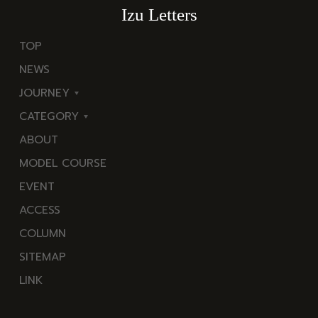
Izu Letters
TOP
NEWS
JOURNEY
CATEGORY
東
ABOUT
伊
海
MODEL COURSE
豆
岬
EVENT
西
温
ACCESS
伊
泉
COLUMN
豆
花
SITEMAP
南
池・
LINK
伊
滝・
豆
川