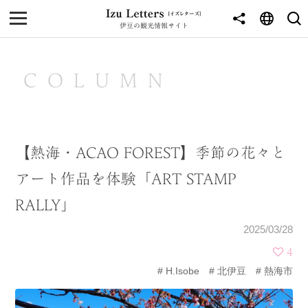
伊豆の観光情報サイト
MENU
TOP
COLUMN
NEWS
JOURNEY
【熱海・ACAO FOREST】季節の花々と
東伊豆
アート作品を体験「ART STAMP
西伊豆
RALLY」
南伊豆
2025/03/28
北伊豆
4
H.Isobe
北伊豆
熱海市
中伊豆