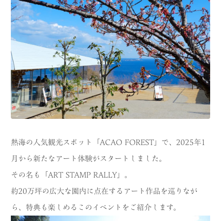
CATEGORY
海
岬
温泉
花
池・滝・川
山・公園・棚田
町並み
観光施設
動物と触れ合える場所
カフェ・スイーツ
神社仏閣
食
熱海の人気観光スポット「ACAO FOREST」で、2025年1
月から新たなアート体験がスタートしました。
人
洞窟・島
その名も「ART STAMP RALLY」。
体験
宿
約20万坪の広大な園内に点在するアート作品を巡りなが
ら、特典も楽しめるこのイベントをご紹介します。
ABOUT