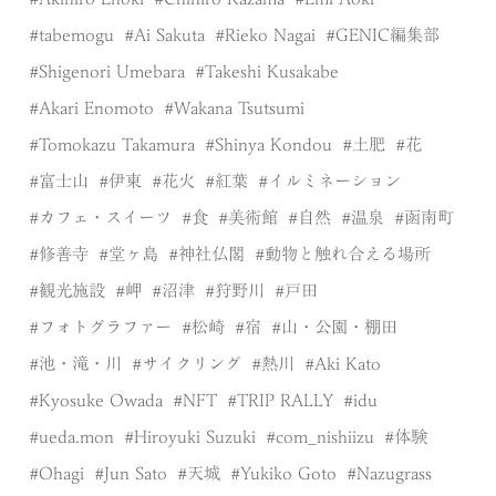
tabemogu
Ai Sakuta
Rieko Nagai
GENIC編集部
Shigenori Umebara
Takeshi Kusakabe
Akari Enomoto
Wakana Tsutsumi
Tomokazu Takamura
Shinya Kondou
土肥
花
富士山
伊東
花火
紅葉
イルミネーション
カフェ・スイーツ
食
美術館
自然
温泉
函南町
修善寺
堂ヶ島
神社仏閣
動物と触れ合える場所
観光施設
岬
沼津
狩野川
戸田
フォトグラファー
松崎
宿
山・公園・棚田
池・滝・川
サイクリング
熱川
Aki Kato
Kyosuke Owada
NFT
TRIP RALLY
idu
ueda.mon
Hiroyuki Suzuki
com_nishiizu
体験
Ohagi
Jun Sato
天城
Yukiko Goto
Nazugrass