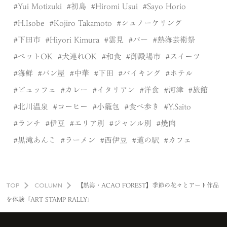
Yui Motizuki
初島
Hiromi Usui
Sayo Horio
H.Isobe
Kojiro Takamoto
シュノーケリング
下田市
Hiyori Kimura
雲見
バー
熱海芸術祭
ペットOK
犬連れOK
和食
御殿場市
スイーツ
海鮮
パン屋
中華
下田
バイキング
ホテル
ビュッフェ
カレー
イタリアン
洋食
河津
旅館
北川温泉
コーヒー
小籠包
食べ歩き
Y.Saito
ランチ
伊豆
エリア別
ジャンル別
焼肉
黒滝あんこ
ラーメン
西伊豆
道の駅
カフェ
TOP
COLUMN
【熱海・ACAO FOREST】季節の花々とアート作品
を体験「ART STAMP RALLY」