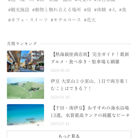
観光施設
動物と触れ合える場所
宿
体験
人
食
カフェ・スイーツ
モデルコース
花火
月間ランキング
【熱海銀座商店街】完全ガイド！最新
グルメ・食べ歩き・駐車場も網羅
2026.06.16
伊豆 大室山と小室山、1日で両方楽し
むことはできる？！
2024.01.30
【下田・南伊豆】おすすめの海水浴場
13選。水質最高ランクの綺麗なビーチ
2023.07.31
もっと見る