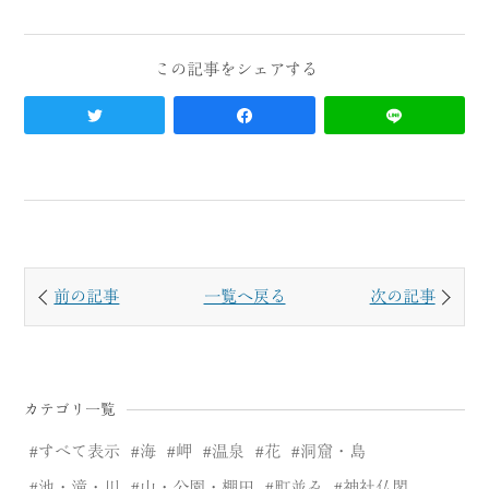
前の記事
一覧へ戻る
次の記事
カテゴリ一覧
すべて表示
海
岬
温泉
花
洞窟・島
池・滝・川
山・公園・棚田
町並み
神社仏閣