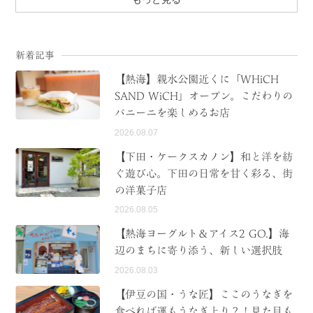
新着記事
【熱海】親水公園近くに「WHiCH
SAND WiCH」オープン。こだわりの
パニーニを楽しめるお店
2026.08.07
【下田・ケークスカノン】和と洋を紡
ぐ遊び心。下田の日常を甘く彩る、街
の洋菓子店
2026.08.05
【熱海ヨーグルト＆アイス2 GO.】海
辺のまちに寄り添う、新しい選択肢
2026.08.03
【伊豆の国・うな匠】ここのうなぎを
食べれば運もうなぎ上り？！見た目も