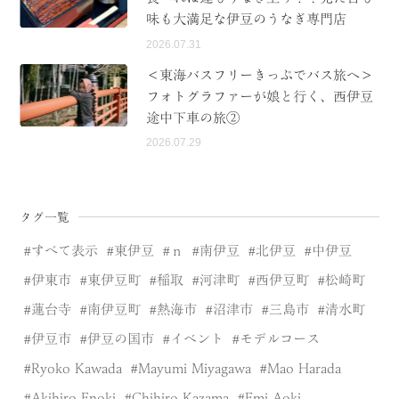
味も大満足な伊豆のうなぎ専門店
2026.07.31
＜東海バスフリーきっぷでバス旅へ＞
フォトグラファーが娘と行く、西伊豆
途中下車の旅②
2026.07.29
タグ一覧
すべて表示
東伊豆
ｎ
南伊豆
北伊豆
中伊豆
伊東市
東伊豆町
稲取
河津町
西伊豆町
松崎町
蓮台寺
南伊豆町
熱海市
沼津市
三島市
清水町
伊豆市
伊豆の国市
イベント
モデルコース
Ryoko Kawada
Mayumi Miyagawa
Mao Harada
Akihiro Enoki
Chihiro Kazama
Emi Aoki