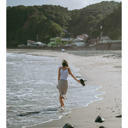
CATEGORY
海
岬
温泉
花
池・滝・川
山・公園・棚田
町並み
観光施設
動物と触れ合える場所
カフェ・スイーツ
神社仏閣
食
人
洞窟・島
体験
宿
ABOUT