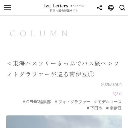
伊豆の観光情報サイト
MENU
TOP
COLUMN
NEWS
JOURNEY
＜東海バスフリーきっぷでバス旅へ＞フ
東伊豆
ォトグラファーが巡る南伊豆①
西伊豆
2025/07/04
南伊豆
0
GENIC編集部
フォトグラファー
モデルコース
北伊豆
下田市
南伊豆
中伊豆