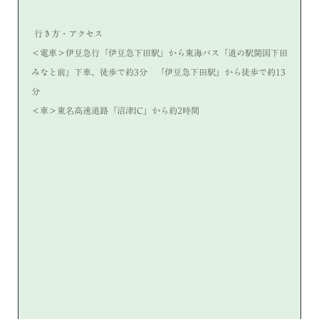
行き方・アクセス
＜電車＞伊豆急行「伊豆急下田駅」から東海バス「道の駅開国下田
みなと前」下車、徒歩で約3分 「伊豆急下田駅」から徒歩で約13
分
＜車＞東名高速道路「沼津IC」から約2時間