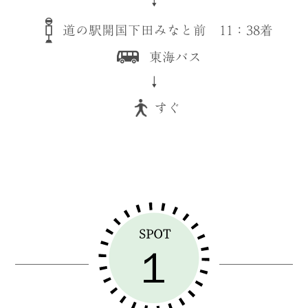
↓
道の駅開国下田みなと前 11：38着
東海バス
↓
すぐ