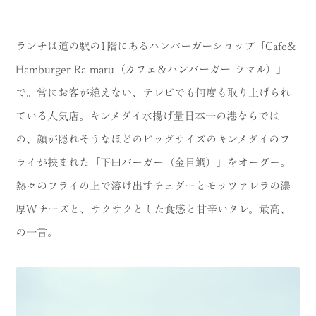
ランチは道の駅の1階にあるハンバーガーショップ「Cafe&
Hamburger Ra-maru（カフェ＆ハンバーガー ラマル）」
で。常にお客が絶えない、テレビでも何度も取り上げられ
ている人気店。キンメダイ水揚げ量日本一の港ならでは
の、顔が隠れそうなほどのビッグサイズのキンメダイのフ
ライが挟まれた「下田バーガー（金目鯛）」をオーダー。
熱々のフライの上で溶け出すチェダーとモッツァレラの濃
厚Wチーズと、サクサクとした食感と甘辛いタレ。最高、
の一言。