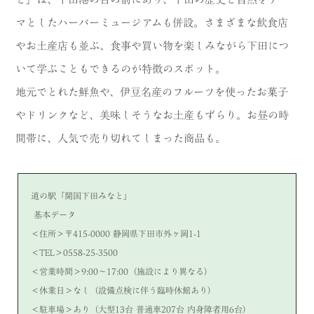
マとしたハーバーミュージアムも併設。さまざまな飲食店
やお土産店も並ぶ、食事や買い物を楽しみながら下田につ
いて学ぶこともできるのが特徴のスポット。
地元でとれた鮮魚や、伊豆名産のフルーツを使ったお菓子
やドリンクなど、美味しそうなお土産もずらり。お昼の時
間帯に、人気で売り切れてしまった商品も。
道の駅「開国下田みなと」
基本データ
＜住所＞〒415-0000 静岡県下田市外ヶ岡1-1
＜TEL＞0558-25-3500
＜営業時間＞9:00～17:00（施設により異なる）
＜休業日＞なし（設備点検に伴う臨時休館あり）
＜駐車場＞あり（大型13台 普通車207台 内身障者用6台）