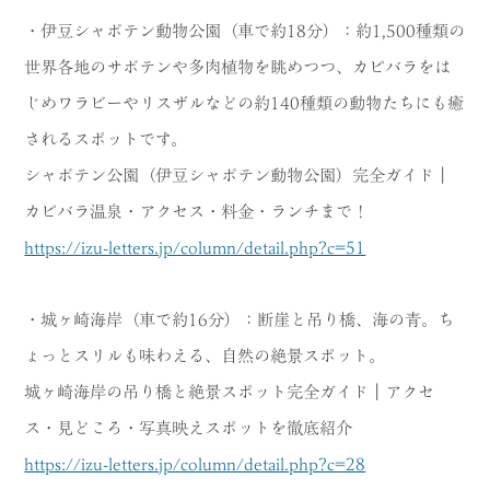
・伊豆シャボテン動物公園（車で約18分）：約1,500種類の
世界各地のサボテンや多肉植物を眺めつつ、カピバラをは
じめワラビーやリスザルなどの約140種類の動物たちにも癒
されるスポットです。
シャボテン公園（伊豆シャボテン動物公園）完全ガイド｜
カピバラ温泉・アクセス・料金・ランチまで！
https://izu-letters.jp/column/detail.php?c=51
・城ヶ崎海岸（車で約16分）：断崖と吊り橋、海の青。ち
ょっとスリルも味わえる、自然の絶景スポット。
城ヶ崎海岸の吊り橋と絶景スポット完全ガイド｜アクセ
ス・見どころ・写真映えスポットを徹底紹介
https://izu-letters.jp/column/detail.php?c=28