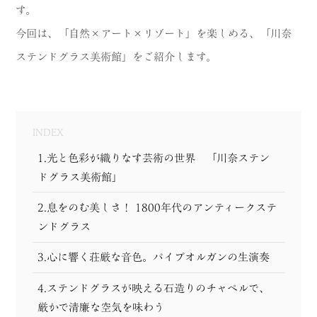
す。
MODEL COURSE
今回は、「自然×アート×リゾート」を楽しめる、「川奈
EVENT
ステンドグラス美術館」をご紹介します。
ACCESS
COLUMN
INDEX
1.光と色彩が織りなす芸術の世界 「川奈ステン
LINK
ドグラス美術館」
2.息をのむ美しさ！ 1800年代のアンティークステ
ンドグラス
3.心に響く荘厳な音色。パイプオルガンの生演奏
4.ステンドグラスが映える石造りのチャペルで、
厳かで清廉な空気を味わう