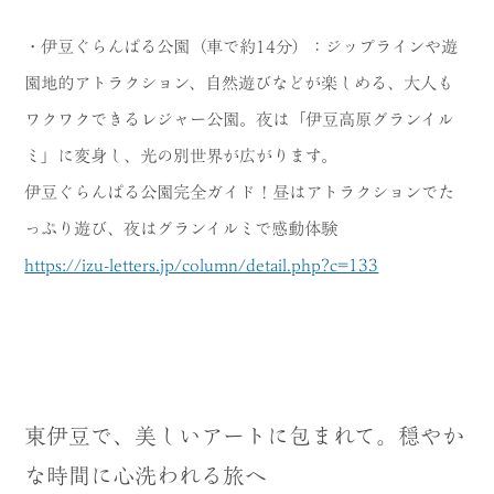
・伊豆ぐらんぱる公園（車で約14分）：ジップラインや遊
園地的アトラクション、自然遊びなどが楽しめる、大人も
ワクワクできるレジャー公園。夜は「伊豆高原グランイル
ミ」に変身し、光の別世界が広がります。
伊豆ぐらんぱる公園完全ガイド！昼はアトラクションでた
っぷり遊び、夜はグランイルミで感動体験
https://izu-letters.jp/column/detail.php?c=133
東伊豆で、美しいアートに包まれて。穏やか
な時間に心洗われる旅へ