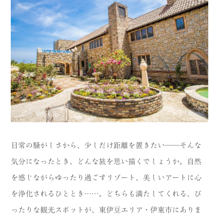
CATEGORY
海
岬
温泉
花
池・滝・川
山・公園・棚田
町並み
観光施設
動物と触れ合える場所
カフェ・スイーツ
神社仏閣
食
日常の騒がしさから、少しだけ距離を置きたい──そんな
人
洞窟・島
気分になったとき、どんな旅を思い描くでしょうか。自然
を感じながらゆったり過ごすリゾート、美しいアートに心
体験
宿
を浄化されるひととき……。どちらも満たしてくれる、ぴ
ABOUT
ったりな観光スポットが、東伊豆エリア・伊東市にありま