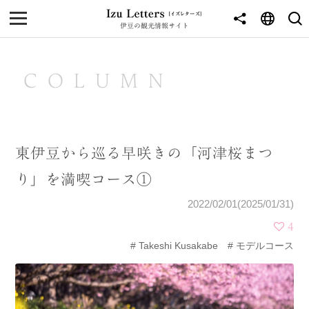
伊豆の観光情報サイト
MENU
TOP
COLUMN
NEWS
JOURNEY
東伊豆から巡る早咲きの「河津桜まつ
東伊豆
り」を満喫コース①
西伊豆
2022/02/01(2025/01/31)
南伊豆
4
Takeshi Kusakabe
モデルコース
北伊豆
中伊豆