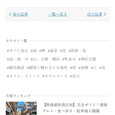
前の記事
一覧へ戻る
次の記事
カテゴリ一覧
すべて表示
海
岬
温泉
花
洞窟・島
池・滝・川
山・公園・棚田
町並み
神社仏閣
観光施設
動物と触れ合える場所
宿
体験
人
食
カフェ・スイーツ
モデルコース
花火
月間ランキング
【熱海銀座商店街】完全ガイド！最新
グルメ・食べ歩き・駐車場も網羅