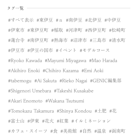
タグ一覧
すべて表示
東伊豆
ｎ
南伊豆
北伊豆
中伊豆
伊東市
東伊豆町
稲取
河津町
西伊豆町
松崎町
蓮台寺
南伊豆町
熱海市
沼津市
三島市
清水町
伊豆市
伊豆の国市
イベント
モデルコース
Ryoko Kawada
Mayumi Miyagawa
Mao Harada
Akihiro Enoki
Chihiro Kazama
Emi Aoki
tabemogu
Ai Sakuta
Rieko Nagai
GENIC編集部
Shigenori Umebara
Takeshi Kusakabe
Akari Enomoto
Wakana Tsutsumi
Tomokazu Takamura
Shinya Kondou
土肥
花
富士山
伊東
花火
紅葉
イルミネーション
カフェ・スイーツ
食
美術館
自然
温泉
函南町