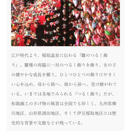
江戸時代より、稲取温泉に伝わる「雛のつるし飾
り」。雛壇の両脇に一対のつるし飾りを飾り、女の子
の健やかな成長を願う。ひとつひとつの飾りにやさし
い心を込め、母から娘へ、娘から孫へ、受け継がれて
いる。いまでは各地でみられる「つるし飾り」だが、
和裁細工のさげ物の風習は全国でも珍しく、九州県柳
川地区、山形県酒田地区、そして伊豆稲取地区には歴
史的な背景や文献などが残っている。