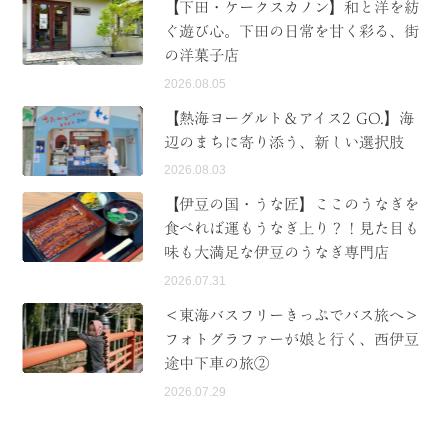
【下田・ケークスカノン】和と洋を紡
ぐ遊び心。下田の日常を甘く彩る、街
の洋菓子店
2026.08.05
【熱海ヨーグルト＆アイス2 GO.】海
辺のまちに寄り添う、新しい選択肢
2026.08.03
【伊豆の国・うな匠】ここのうなぎを
食べれば運もうなぎ上り？！見た目も
味も大満足な伊豆のうなぎ専門店
2026.07.31
＜東海バスフリーきっぷでバス旅へ＞
フォトグラファーが娘と行く、西伊豆
途中下車の旅②
2026.07.29