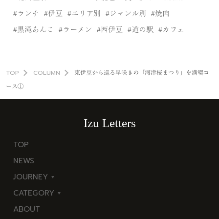
ランチ
伊豆
エリア別
ジャンル別
焼肉
黒滝あんこ
ラーメン
西伊豆
道の駅
カフェ
TOP
COLUMN
東伊豆から巡る早咲きの「河津桜まつり」を満喫コ
ース①
Izu Letters
TOP
NEWS
JOURNEY
CATEGORY
東
ABOUT
伊
海