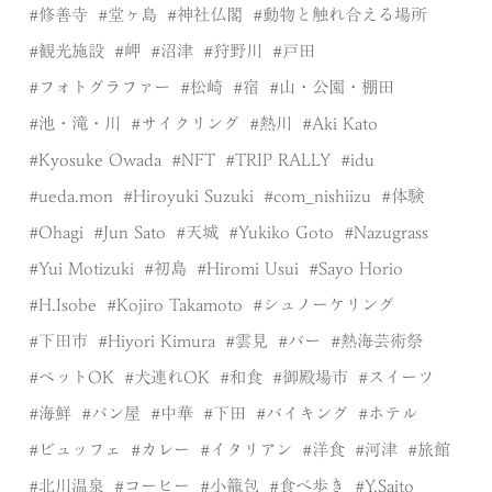
修善寺
堂ヶ島
神社仏閣
動物と触れ合える場所
観光施設
岬
沼津
狩野川
戸田
フォトグラファー
松崎
宿
山・公園・棚田
池・滝・川
サイクリング
熱川
Aki Kato
Kyosuke Owada
NFT
TRIP RALLY
idu
ueda.mon
Hiroyuki Suzuki
com_nishiizu
体験
Ohagi
Jun Sato
天城
Yukiko Goto
Nazugrass
Yui Motizuki
初島
Hiromi Usui
Sayo Horio
H.Isobe
Kojiro Takamoto
シュノーケリング
下田市
Hiyori Kimura
雲見
バー
熱海芸術祭
ペットOK
犬連れOK
和食
御殿場市
スイーツ
海鮮
パン屋
中華
下田
バイキング
ホテル
ビュッフェ
カレー
イタリアン
洋食
河津
旅館
北川温泉
コーヒー
小籠包
食べ歩き
Y.Saito