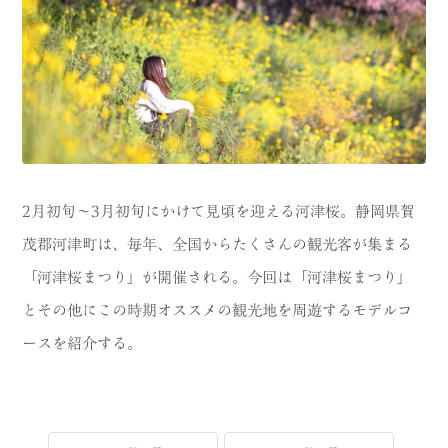
CATEGORY
海
岬
温泉
花
池・滝・川
山・公園・棚田
町並み
観光施設
2月初旬〜3月初旬にかけて見頃を迎える河津桜。静岡県賀
動物と触れ合える場所
カフェ・スイーツ
茂郡河津町は、毎年、全国からたくさんの観光客が集まる
「河津桜まつり」が開催される。今回は「河津桜まつり」
神社仏閣
食
とその他にこの時期オススメの観光地を周遊するモデルコ
人
洞窟・島
ースを紹介する。
体験
宿
ABOUT