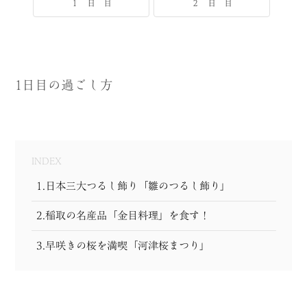
１ 日 目
２ 日 目
MODEL COURSE
EVENT
1日目の過ごし方
ACCESS
COLUMN
LINK
INDEX
1.日本三大つるし飾り「雛のつるし飾り」
2.稲取の名産品「金目料理」を食す！
3.早咲きの桜を満喫「河津桜まつり」