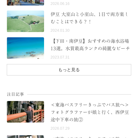
2026.06.16
伊豆 大室山と小室山、1日で両方楽し
むことはできる？！
2024.01.30
【下田・南伊豆】おすすめの海水浴場
13選。水質最高ランクの綺麗なビーチ
2023.07.31
もっと見る
注目記事
＜東海バスフリーきっぷでバス旅へ＞
フォトグラファーが娘と行く、西伊豆
途中下車の旅②
2026.07.29