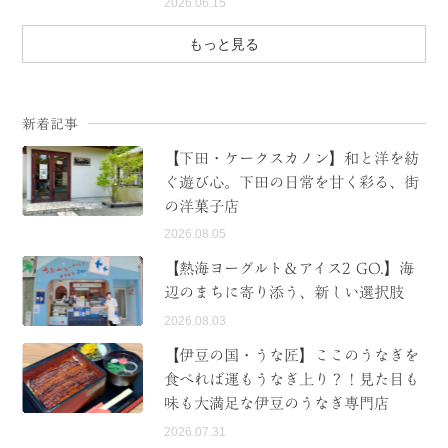
2026.06.15
もっと見る
新着記事
【下田・ケークスカノン】和と洋を紡
ぐ遊び心。下田の日常を甘く彩る、街
の洋菓子店
2026.08.05
【熱海ヨーグルト＆アイス2 GO.】海
辺のまちに寄り添う、新しい選択肢
2026.08.03
【伊豆の国・うな匠】ここのうなぎを
食べれば運もうなぎ上り？！見た目も
味も大満足な伊豆のうなぎ専門店
2026.07.31