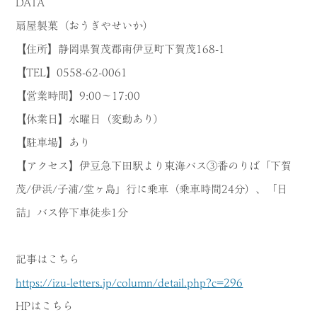
DATA
扇屋製菓（おうぎやせいか）
【住所】静岡県賀茂郡南伊豆町下賀茂168-1
【TEL】0558-62-0061
【営業時間】9:00～17:00
【休業日】水曜日（変動あり）
【駐車場】あり
【アクセス】伊豆急下田駅より東海バス③番のりば「下賀
茂/伊浜/子浦/堂ヶ島」行に乗車（乗車時間24分）、「日
詰」バス停下車徒歩1分
記事はこちら
https://izu-letters.jp/column/detail.php?c=296
HPはこちら