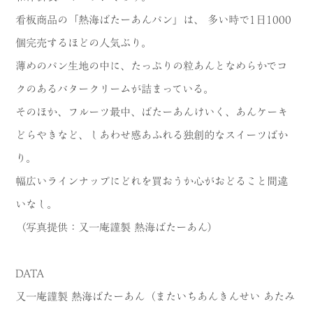
看板商品の「熱海ばたーあんパン」は、 多い時で1日1000
個完売するほどの人気ぶり。
薄めのパン生地の中に、たっぷりの粒あんとなめらかでコ
クのあるバタークリームが詰まっている。
そのほか、フルーツ最中、ばたーあんけいく、あんケーキ
どらやきなど、しあわせ感あふれる独創的なスイーツばか
り。
幅広いラインナップにどれを買おうか心がおどること間違
いなし。
（写真提供：又一庵謹製 熱海ばたーあん）
DATA
又一庵謹製 熱海ばたーあん（またいちあんきんせい あたみ