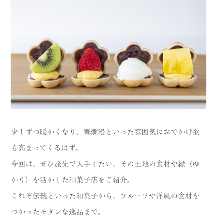
CATEGORY
海
岬
温泉
花
池・滝・川
山・公園・棚田
町並み
観光施設
動物と触れ合える場所
カフェ・スイーツ
少しずつ暖かくなり、春爛漫といった雰囲気におでかけ欲
神社仏閣
食
も高まってくるはず。
人
洞窟・島
今回は、ぜひ旅先で入手したい、その土地の食材や縁（ゆ
かり）を活かした和菓子店をご紹介。
体験
宿
これぞ伝統といった和菓子から、フルーツや洋風の食材を
ABOUT
つかったモダンな逸品まで。