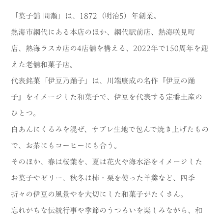
「菓子舗 間瀬」は、1872（明治5）年創業。
熱海市網代にある本店のほか、網代駅前店、熱海咲見町
店、熱海ラスカ店の4店舗を構える、2022年で150周年を迎
えた老舗和菓子店。
代表銘菓「伊豆乃踊子」は、川端康成の名作『伊豆の踊
子』をイメージした和菓子で、伊豆を代表する定番土産の
ひとつ。
白あんにくるみを混ぜ、サブレ生地で包んで焼き上げたもの
で、お茶にもコーヒーにも合う。
そのほか、春は桜葉を、夏は花火や海水浴をイメージした
お菓子やゼリー、秋冬は柿・栗を使った羊羹など、四季
折々の伊豆の風景やを大切にした和菓子がたくさん。
忘れがちな伝統行事や季節のうつろいを楽しみながら、和