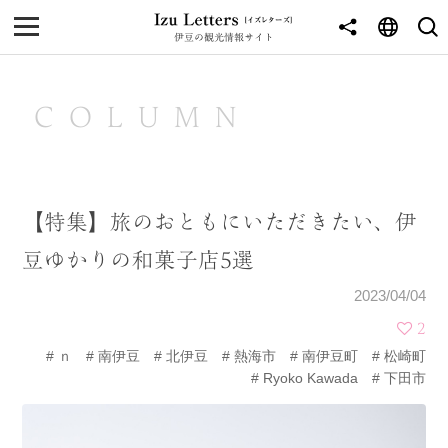
伊豆の観光情報サイト
MENU
TOP
COLUMN
NEWS
JOURNEY
【特集】旅のおともにいただきたい、伊
東伊豆
豆ゆかりの和菓子店5選
西伊豆
2023/04/04
南伊豆
2
ｎ
南伊豆
北伊豆
熱海市
南伊豆町
松崎町
北伊豆
Ryoko Kawada
下田市
中伊豆