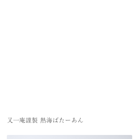
又一庵謹製 熱海ばたーあん