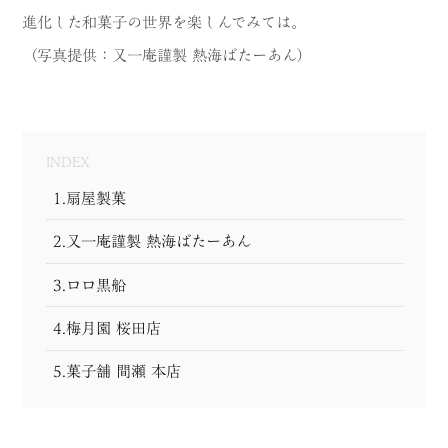
進化した和菓子の世界を楽しんでみては。
MODEL COURSE
（写真提供：又一庵謹製 熱海ばたーあん）
EVENT
ACCESS
INDEX
COLUMN
1.扇屋製菓
LINK
2.又一庵謹製 熱海ばたーあん
3.ロロ黒船
4.梅月園 桜田店
5.菓子舗 間瀬 本店