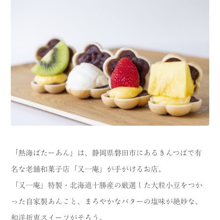
「熱海ばたーあん」は、静岡県磐田市にあるきんつばで有
名な老舗和菓子店「又一庵」が手がけるお店。
「又一庵」特製・北海道十勝産の厳選した大粒小豆をつか
った自家製あんこと、まろやかなバターの塩味が絶妙な、
和洋折衷スイーツがそろう。