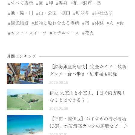
すべて表示
海
岬
温泉
花
洞窟・島
池・滝・川
山・公園・棚田
町並み
神社仏閣
観光施設
動物と触れ合える場所
宿
体験
人
食
カフェ・スイーツ
モデルコース
花火
月間ランキング
【熱海銀座商店街】完全ガイド！最新
グルメ・食べ歩き・駐車場も網羅
2026.06.16
伊豆 大室山と小室山、1日で両方楽し
むことはできる？！
2024.01.30
【下田・南伊豆】おすすめの海水浴場
13選。水質最高ランクの綺麗なビーチ
2023.07.31