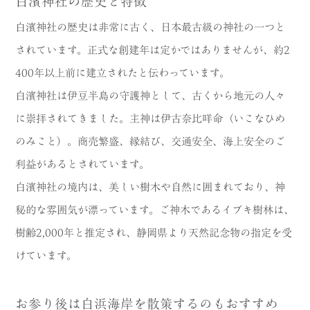
白濱神社の歴史と特徴
白濱神社の歴史は非常に古く、日本最古級の神社の一つと
されています。正式な創建年は定かではありませんが、約2
400年以上前に建立されたと伝わっています。
白濱神社は伊豆半島の守護神として、古くから地元の人々
に崇拝されてきました。主神は伊古奈比咩命（いこなひめ
のみこと）。商売繁盛、縁結び、交通安全、海上安全のご
利益があるとされています。
白濱神社の境内は、美しい樹木や自然に囲まれており、神
秘的な雰囲気が漂っています。ご神木であるイブキ樹林は、
樹齢2,000年と推定され、静岡県より天然記念物の指定を受
けています。
お参り後は白浜海岸を散策するのもおすすめ