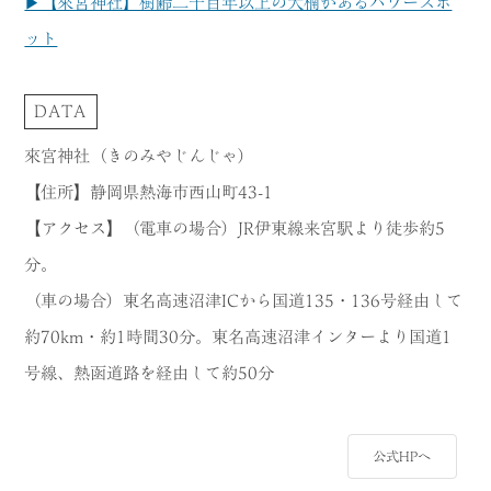
▶【來宮神社】樹齢二千百年以上の大楠があるパワースポ
ット
DATA
來宮神社（きのみやじんじゃ）
【住所】静岡県熱海市西山町43-1
【アクセス】（電車の場合）JR伊東線来宮駅より徒歩約5
分。
（車の場合）東名高速沼津ICから国道135・136号経由して
約70km・約1時間30分。東名高速沼津インターより国道1
号線、熱函道路を経由して約50分
公式HPへ