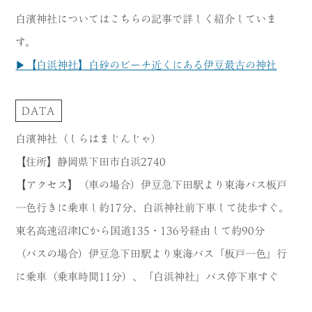
白濱神社についてはこちらの記事で詳しく紹介していま
す。
▶【白浜神社】白砂のビーチ近くにある伊豆最古の神社
DATA
白濱神社（しらはまじんじゃ）
【住所】静岡県下田市白浜2740
【アクセス】（車の場合）伊豆急下田駅より東海バス板戸
一色行きに乗車し約17分、白浜神社前下車して徒歩すぐ。
東名高速沼津ICから国道135・136号経由して約90分
（バスの場合）伊豆急下田駅より東海バス「板戸一色」行
に乗車（乗車時間11分）、「白浜神社」バス停下車すぐ