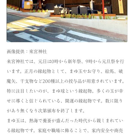
画像提供：來宮神社
来宮神社では、元日は0時から新年祭、9時から元旦祭を行
います。正月の縁起物として、まゆ玉やお守り、絵馬、破
魔矢、干支物など200種以上の授与品が用意されています。
特に注目したいのが、まゆ球という縁起物。多くの玉が幸
せに導くと信じられている、開運の縁起物です。数に限り
があり無くなり次第頒布を終了します。
まゆ玉は、熱海で養蚕が盛んだった時代から親しまれてい
る縁起物です。家庭や職場に飾ることで、家内安全や商売