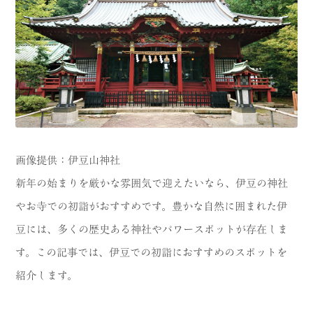
CATEGORY
海
岬
温泉
花
池・滝・川
山・公園・棚田
町並み
観光施設
画像提供：伊豆山神社
動物と触れ合える場所
カフェ・スイーツ
新年の始まりを厳かな雰囲気で迎えたいなら、伊豆の神社
神社仏閣
食
やお寺での初詣がおすすめです。豊かな自然に囲まれた伊
豆には、多くの歴史ある神社やパワースポットが存在しま
人
洞窟・島
す。この記事では、伊豆での初詣におすすめのスポットを
体験
宿
紹介します。
ABOUT