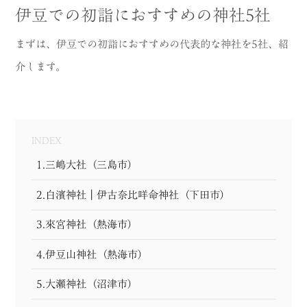
伊豆での初詣におすすめの神社5社
MODEL COURSE
まずは、伊豆での初詣におすすめの代表的な神社を5社、紹
EVENT
介します。
ACCESS
COLUMN
INDEX
LINK
1.三嶋大社（三島市）
2.白濱神社｜伊古奈比咩命神社（下田市）
3.來宮神社（熱海市）
4.伊豆山神社（熱海市）
5.大瀬神社（沼津市）