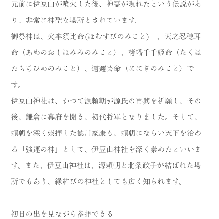
元前に伊豆山が噴火した後、神霊が現れたという伝説があ
り、非常に神聖な場所とされています。
御祭神は、火牟須比命(ほむすびのみこと) 、天之忍穂耳
命（あめのおしほみみのみこと）、栲幡千千姫命（たくは
たちぢひめのみこと）、邇邇芸命（ににぎのみこと）で
す。
伊豆山神社は、かつて源頼朝が源氏の再興を祈願し、その
後、鎌倉に幕府を開き、初代将軍となりました。そして、
頼朝を深く崇拝した徳川家康も、頼朝にならい天下を治め
る「強運の神」として、伊豆山神社を深く崇めたといいま
す。また、伊豆山神社は、源頼朝と北条政子が結ばれた場
所でもあり、縁結びの神社としても広く知られます。
初日の出を見ながら参拝できる