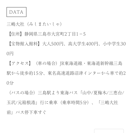
DATA
三嶋大社（みしまたいしゃ）
【住所】静岡県三島市大宮町2丁目1−5
【宝物館入館料】大人500円、高大学生400円、小中学生30
0円
【アクセス】（車の場合）JR東海道線・東海道新幹線三島
駅から徒歩約15分、東名高速道路沼津インターから車で約2
0分
（バスの場合）三島駅より東海バス「山中/夏梅木/三恵台/
玉沢/元箱根港」行に乗車（乗車時間5分）、「三嶋大社
前」バス停下車すぐ