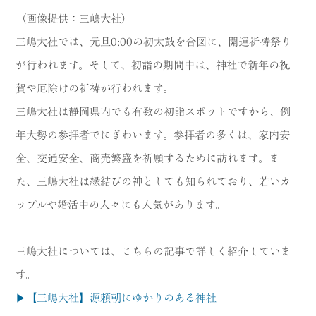
（画像提供：三嶋大社）
三嶋大社では、元旦0:00の初太鼓を合図に、開運祈祷祭り
が行われます。そして、初詣の期間中は、神社で新年の祝
賀や厄除けの祈祷が行われます。
三嶋大社は静岡県内でも有数の初詣スポットですから、例
年大勢の参拝者でにぎわいます。参拝者の多くは、家内安
全、交通安全、商売繁盛を祈願するために訪れます。ま
た、三嶋大社は縁結びの神としても知られており、若いカ
ップルや婚活中の人々にも人気があります。
三嶋大社については、こちらの記事で詳しく紹介していま
す。
▶【三嶋大社】源頼朝にゆかりのある神社