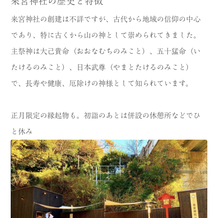
來宮神社の歴史と特徴
来宮神社の創建は不詳ですが、古代から地域の信仰の中心
であり、特に古くから山の神として崇められてきました。
主祭神は大己貴命（おおなむちのみこと）、五十猛命（い
たけるのみこと）、日本武尊（やまとたけるのみこと）
で、長寿や健康、厄除けの神様として知られています。
正月限定の縁起物も。初詣のあとは併設の休憩所などでひ
と休み