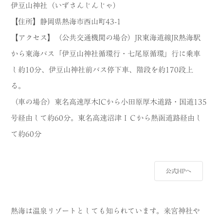
伊豆山神社（いずさんじんじゃ）
【住所】静岡県熱海市西山町43-1
【アクセス】（公共交通機関の場合）JR東海道線JR熱海駅
から東海バス「伊豆山神社循環行・七尾原循環」行に乗車
し約10分、伊豆山神社前バス停下車、階段を約170段上
る。
（車の場合）東名高速厚木ICから小田原厚木道路・国道135
号経由して約60分。東名高速沼津ＩＣから熱函道路経由し
て約60分
公式HPへ
熱海は温泉リゾートとしても知られています。来宮神社や