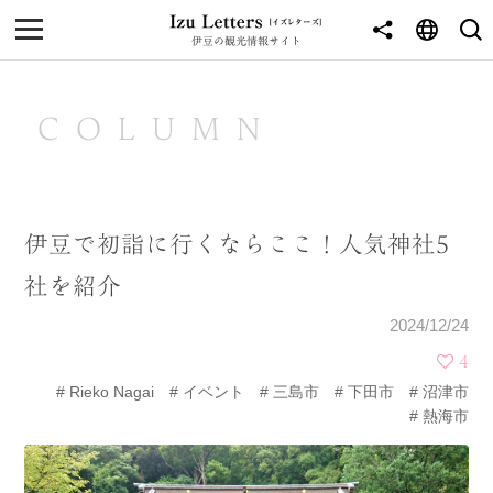
伊豆の観光情報サイト
MENU
TOP
COLUMN
NEWS
JOURNEY
伊豆で初詣に行くならここ！人気神社5
東伊豆
社を紹介
西伊豆
2024/12/24
南伊豆
4
Rieko Nagai
イベント
三島市
下田市
沼津市
北伊豆
熱海市
中伊豆