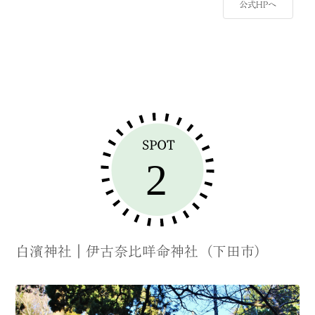
公式HPへ
白濱神社｜伊古奈比咩命神社（下田市）