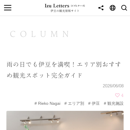
伊豆の観光情報サイト
MENU
TOP
COLUMN
NEWS
JOURNEY
雨の日でも伊豆を満喫！エリア別おすす
東伊豆
め観光スポット完全ガイド
西伊豆
2026/06/08
南伊豆
4
Rieko Nagai
エリア別
伊豆
観光施設
北伊豆
中伊豆