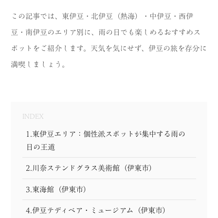
MODEL COURSE
この記事では、東伊豆・北伊豆（熱海）・中伊豆・西伊
豆・南伊豆のエリア別に、雨の日でも楽しめるおすすめス
EVENT
ポットをご紹介します。天気を気にせず、伊豆の旅を存分に
ACCESS
満喫しましょう。
COLUMN
LINK
INDEX
1.東伊豆エリア：個性派スポットが集中する雨の
日の王道
2.川奈ステンドグラス美術館（伊東市）
3.東海館（伊東市）
4.伊豆テディベア・ミュージアム（伊東市）