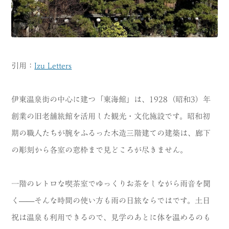
引用：
Izu Letters
伊東温泉街の中心に建つ「東海館」は、1928（昭和3）年
創業の旧老舗旅館を活用した観光・文化施設です。昭和初
期の職人たちが腕をふるった木造三階建ての建築は、廊下
の彫刻から各室の窓枠まで見どころが尽きません。
一階のレトロな喫茶室でゆっくりお茶をしながら雨音を聞
く——そんな時間の使い方も雨の日旅ならではです。土日
祝は温泉も利用できるので、見学のあとに体を温めるのも