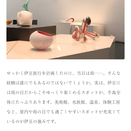
CATEGORY
海
岬
温泉
花
池・滝・川
山・公園・棚田
町並み
観光施設
動物と触れ合える場所
カフェ・スイーツ
せっかく伊豆旅行を計画したのに、当日は雨……。そんな
経験は誰にでもあるのではないでしょうか。実は、伊豆に
神社仏閣
食
は雨の日だからこそゆっくり楽しめるスポットが、半島全
人
洞窟・島
体にたっぷりあります。美術館、水族館、温泉、体験工房
体験
宿
など、屋内や雨の日でも過ごしやすいスポットが充実して
いるのが伊豆の強みです。
ABOUT