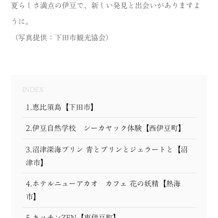
夏らしさ満点の伊豆で、新しい発見と出会いがありますよ
MODEL COURSE
うに。
（写真提供：下田市観光協会）
EVENT
ACCESS
COLUMN
INDEX
1.恵比須島【下田市】
LINK
2.伊豆自然学校 シーカヤック体験【西伊豆町】
3.沼津深海プリン 青とプリンとジェラートと【沼
津市】
4.ホテルニューアカオ カフェ 花の妖精【熱海
市】
5.キッチンZEN【東伊豆町】