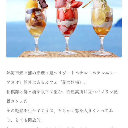
熱海市錦ヶ浦の岸壁に建つリゾートホテル「ホテルニュー
アカオ」館外にあるカフェ「花の妖精」。
相模灘と錦ヶ浦を眼下に望む、断崖高所に立つパノラマ絶
景カフェだ。
その絶景を生かすように、ともかく窓を大きくとってお
り、とても開放的。