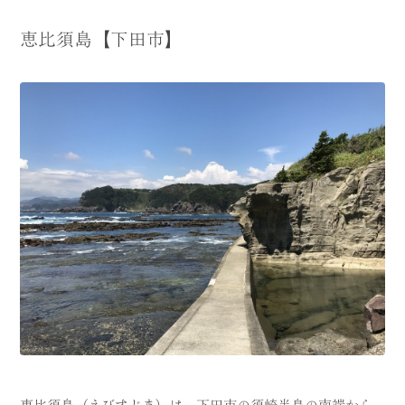
恵比須島【下田市】
恵比須島（えびすじま）は、下田市の須崎半島の南端から