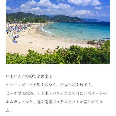
CATEGORY
海
岬
温泉
花
池・滝・川
山・公園・棚田
町並み
観光施設
動物と触れ合える場所
カフェ・スイーツ
神社仏閣
食
いよいよ本格的な夏到来！
サマーリゾートを楽しむなら、伊豆へ足を運ぼう。
人
洞窟・島
ビーチや海水浴、かき氷・パフェなどの冷たいスイーツの
体験
宿
あるカフェなど、夏を満喫できるスポットが盛りだくさ
ABOUT
ん。