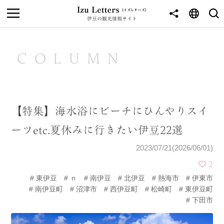
伊豆の観光情報サイト
MENU
TOP
COLUMN
NEWS
JOURNEY
【特集】海水浴にビーチにひんやりスイ
東伊豆
ーツetc.夏休みに行きたい伊豆22選
西伊豆
2023/07/21(2026/06/01)
南伊豆
2
東伊豆
ｎ
南伊豆
北伊豆
熱海市
伊東市
北伊豆
南伊豆町
沼津市
西伊豆町
松崎町
東伊豆町
下田市
中伊豆