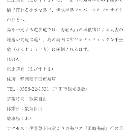
橋で渡れる小さな島で、伊豆半島ジオパークのジオサイト
のひとつ。
島を一周する遊歩道では、海底火山の堆積物による太古の
地層が間近に迫り、島の周囲に広がるダイナミックな千畳
敷（せんじょうじき）に圧倒されるはず。
DATA
恵比須島（えびすじま）
住所：静岡県下田市須崎
TEL：0558-22-1531（下田市観光協会）
営業時間：散策自由
休業日：散策自由
駐車場：あり
アクセス：伊豆急下田駅より東海バス「須崎海岸」行に乗