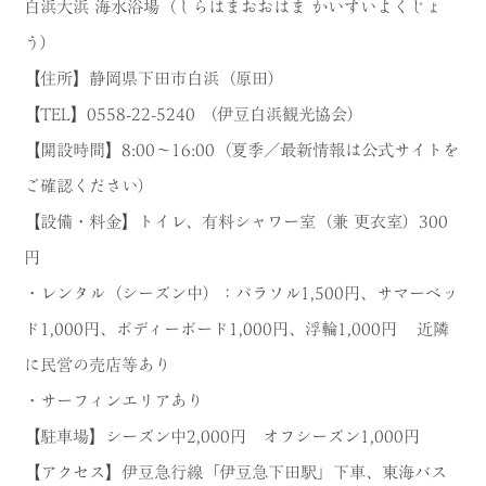
白浜大浜 海水浴場（しらはまおおはま かいすいよくじょ
う）
【住所】静岡県下田市白浜（原田）
【TEL】0558-22-5240 （伊豆白浜観光協会）
【開設時間】8:00～16:00（夏季／最新情報は公式サイトを
ご確認ください）
【設備・料金】トイレ、有料シャワー室（兼 更衣室）300
円
・レンタル（シーズン中）：パラソル1,500円、サマーベッ
ド1,000円、ボディーボード1,000円、浮輪1,000円 近隣
に民営の売店等あり
・サーフィンエリアあり
【駐車場】シーズン中2,000円 オフシーズン1,000円
【アクセス】伊豆急行線「伊豆急下田駅」下車、東海バス