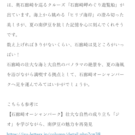
は、奥石廊崎を巡るクルーズ「石廊崎岬めぐり遊覧船」が
出ています。海上から眺める「ヒリゾ海岸」の澄み切った
美しさが、夏の南伊豆を旅した記憶を心に刻んでくれそう
です。
数え上げればきりがないくらい、石廊崎は見どころがいっ
ぱい！
石廊崎の壮大な海と大自然のパノラマの絶景を、夏の海風
を浴びながら満喫する拠点として、石廊崎オーシャンパー
クへ足を運んでみてはいかがでしょうか。
こちらも参考に
【石廊崎オーシャンパーク】壮大な自然の成り立ち「ジ
オ」を学びながら、南伊豆の魅力を再発見
https://izu-letters.jp/column/detail.php?c=38