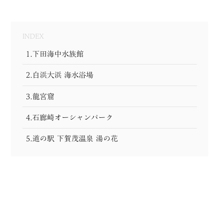
MODEL COURSE
INDEX
EVENT
1.下田海中水族館
ACCESS
2.白浜大浜 海水浴場
COLUMN
3.龍宮窟
LINK
4.石廊崎オーシャンパーク
5.道の駅 下賀茂温泉 湯の花