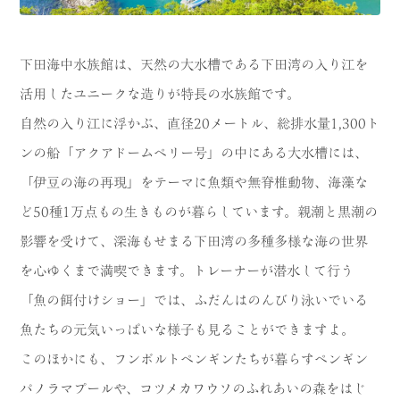
下田海中水族館は、天然の大水槽である下田湾の入り江を
活用したユニークな造りが特長の水族館です。
自然の入り江に浮かぶ、直径20メートル、総排水量1,300ト
ンの船「アクアドームペリー号」の中にある大水槽には、
「伊豆の海の再現」をテーマに魚類や無脊椎動物、海藻な
ど50種1万点もの生きものが暮らしています。親潮と黒潮の
影響を受けて、深海もせまる下田湾の多種多様な海の世界
を心ゆくまで満喫できます。トレーナーが潜水して行う
「魚の餌付けショー」では、ふだんはのんびり泳いでいる
魚たちの元気いっぱいな様子も見ることができますよ。
このほかにも、フンボルトペンギンたちが暮らすペンギン
パノラマプールや、コツメカワウソのふれあいの森をはじ