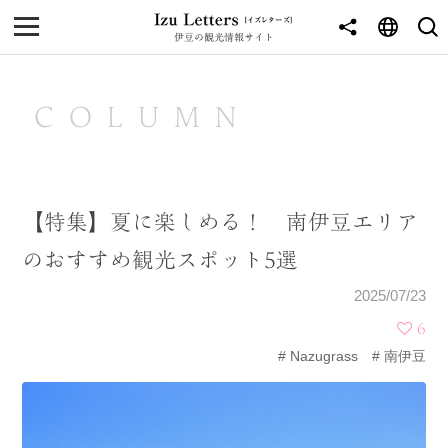
伊豆の観光情報サイト
MENU
TOP
COLUMN
NEWS
JOURNEY
【特集】夏に楽しめる！ 南伊豆エリア
東伊豆
のおすすめ観光スポット5選
西伊豆
2025/07/23
南伊豆
6
Nazugrass
南伊豆
北伊豆
中伊豆