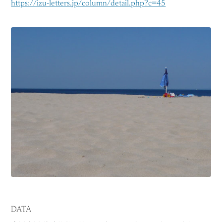
https://izu-letters.jp/column/detail.php?c=45
DATA