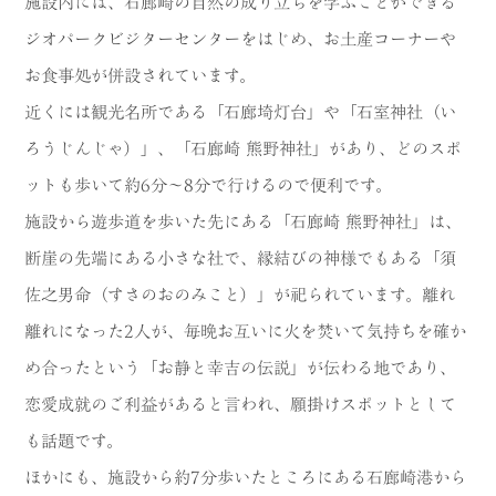
施設内には、石廊崎の自然の成り立ちを学ぶことができる
ジオパークビジターセンターをはじめ、お土産コーナーや
お食事処が併設されています。
近くには観光名所である「石廊埼灯台」や「石室神社（い
ろうじんじゃ）」、「石廊崎 熊野神社」があり、どのスポ
ットも歩いて約6分～8分で行けるので便利です。
施設から遊歩道を歩いた先にある「石廊崎 熊野神社」は、
断崖の先端にある小さな社で、縁結びの神様でもある「須
佐之男命（すさのおのみこと）」が祀られています。離れ
離れになった2人が、毎晩お互いに火を焚いて気持ちを確か
め合ったという「お静と幸吉の伝説」が伝わる地であり、
恋愛成就のご利益があると言われ、願掛けスポットとして
も話題です。
ほかにも、施設から約7分歩いたところにある石廊崎港から