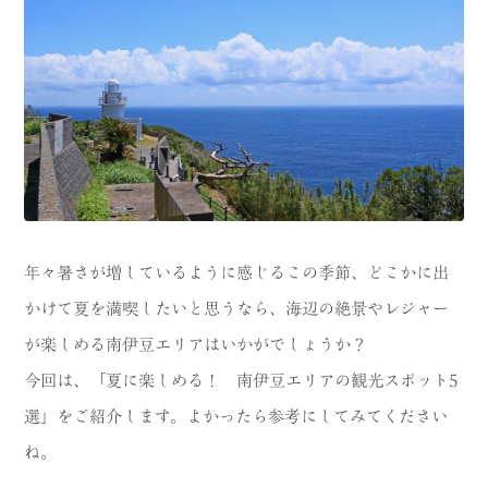
CATEGORY
海
岬
温泉
花
池・滝・川
山・公園・棚田
町並み
観光施設
動物と触れ合える場所
カフェ・スイーツ
年々暑さが増しているように感じるこの季節、どこかに出
かけて夏を満喫したいと思うなら、海辺の絶景やレジャー
神社仏閣
食
が楽しめる南伊豆エリアはいかがでしょうか？
人
洞窟・島
今回は、「夏に楽しめる！ 南伊豆エリアの観光スポット5
体験
宿
選」をご紹介します。よかったら参考にしてみてください
ね。
ABOUT